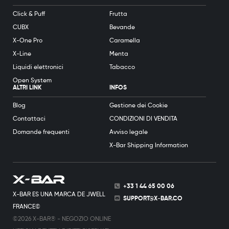
Click & Puff
Frutta
CUBX
Bevande
X-One Pro
Caramella
X-Line
Menta
Liquidi elettronici
Tabacco
Open System
ALTRI LINK
INFOS
Blog
Gestione dei Cookie
Contattaci
CONDIZIONI DI VENDITA
Domande frequenti
Avviso legale
X-Bar Shipping Information
+33 1 44 65 00 06
X-BAR ES UNA MARCA DE JWELL
SUPPORT@X-BAR.CO
FRANCE©
©2026 X-BAR® - NEGOZIO ONLINE