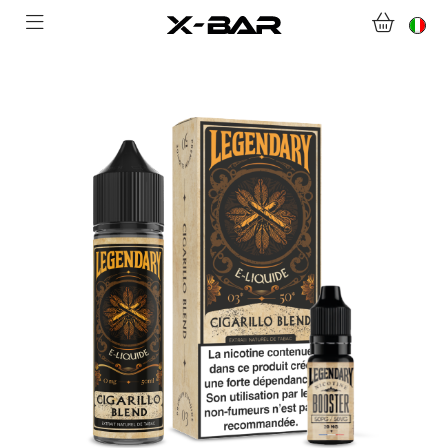
BENVENUTI SU X-BAR.CO
NEGOZIO
ABONNEMENTS
COLLECTIONS
CONTATTACI
DOMANDE FREQUENTI
DIVENTA UN GROSSISTA X-BAR
IL MIO ACCOUNT