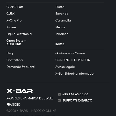
Click & Puff
Frutta
CUBX
Bevande
X-One Pro
Caramella
X-Line
Menta
Liquidi elettronici
Tabacco
Open System
ALTRI LINK
INFOS
Blog
Gestione dei Cookie
Contattaci
CONDIZIONI DI VENDITA
Domande frequenti
Avviso legale
X-Bar Shipping Information
+33 1 44 65 00 06
X-BAR ES UNA MARCA DE JWELL
SUPPORT@X-BAR.CO
FRANCE©
©2026 X-BAR® - NEGOZIO ONLINE