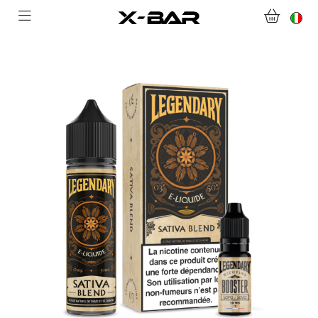
BENVENUTI SU X-BAR.CO
NEGOZIO
ABONNEMENTS
COLLECTIONS
CONTATTACI
DOMANDE FREQUENTI
DIVENTA UN GROSSISTA X-BAR
IL MIO ACCOUNT