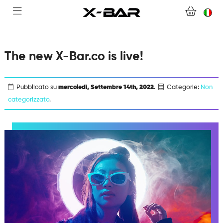
BENVENUTI SU X-BAR.CO
NEGOZIO
The new X-Bar.co is live!
ABONNEMENTS
Pubblicato su
mercoledì, Settembre 14th, 2022
.
Categorie:
Non
COLLECTIONS
categorizzato
.
CONTATTACI
DOMANDE FREQUENTI
DIVENTA UN GROSSISTA X-BAR
IL MIO ACCOUNT