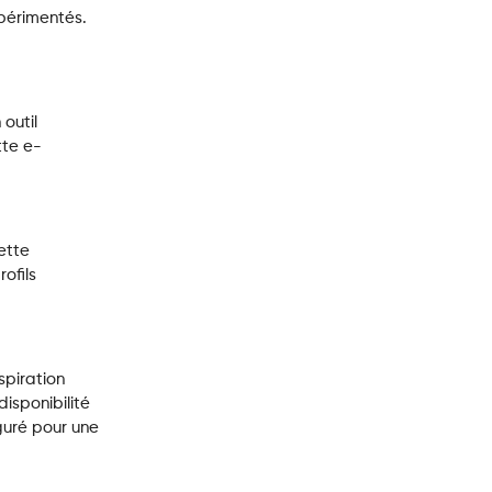
xpérimentés.
 outil
tte e-
ette
ofils
spiration
isponibilité
iguré pour une