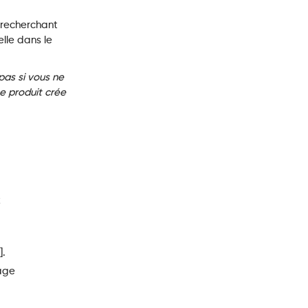
 recherchant
elle dans le
pas si vous ne
e produit crée
x
].
sage