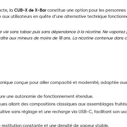
acte, la
CUB-X de X-Bar
constitue une option pour les personnes
se aux utilisateurs en quête d’une alternative technique fonctionn
e vie sans tabac puis sans dépendance à la nicotine. Ne vapotez 
dite aux mineurs de moins de 18 ans. La nicotine contenue dans c
ronique conçue pour allier compacité et modernité, adaptée au
ure une autonomie de fonctionnement étendue.
ques allant des compositions classiques aux assemblages fruités
tuitive sans réglage et une recharge via USB-C, facilitant son u
 restitution constante et une densité de vapeur stable.