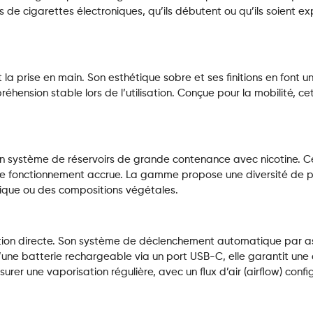
rs de cigarettes électroniques, qu’ils débutent ou qu’ils soient e
 la prise en main. Son esthétique sobre et ses finitions en font un
éhension stable lors de l’utilisation. Conçue pour la mobilité, ce
n système de réservoirs de grande contenance avec nicotine. C
e fonctionnement accrue. La gamme propose une diversité de pr
ique ou des compositions végétales.
tion directe. Son système de déclenchement automatique par a
ne batterie rechargeable via un port USB-C, elle garantit une d
rer une vaporisation régulière, avec un flux d’air (airflow) conf