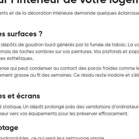
ments et de la décoration intérieure demande quelques éclaircis
es surfaces ?
des dépôts de goudron lourd générés par la fumée de tabac. La v
amais de taches sombres sur vos peintures. Vos plafonds et papi
ges esthétiques.
ense qui peut condenser au contact des parois froides comme le
ement grasse au fil des semaines. Ce résidu reste inodore et s’é
es et écrans
té statique. Un dépôt prolongé près des ventilations d’ordinateurs
vapeur vers vos équipements pour les préserver efficacement.
otage
hydrosolubles, ce qui rend leur nettoyage simple.