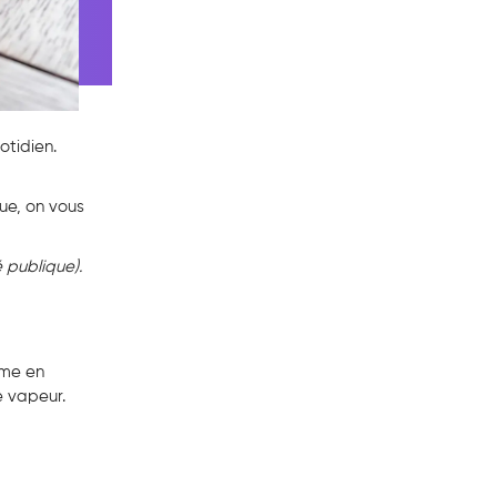
otidien.
que, on vous
 publique).
sme en
e vapeur.