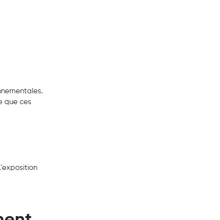
onnementales.
ce que ces
L’exposition
ment