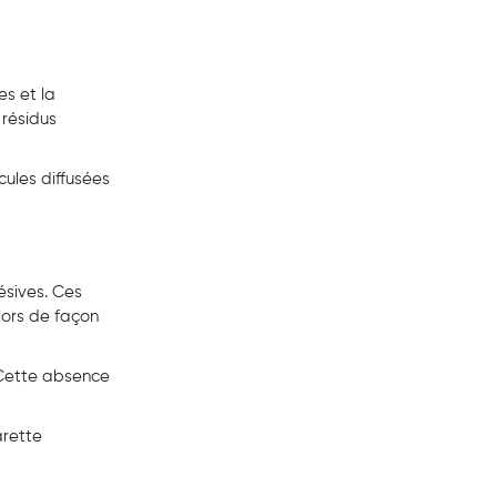
es et la
 résidus
ules diffusées
ésives. Ces
lors de façon
 Cette absence
arette