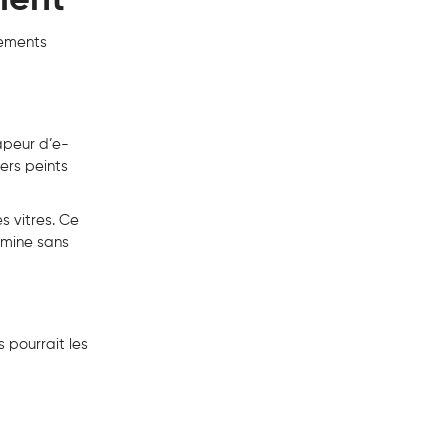
sements
apeur d’e-
ers peints
s vitres. Ce
limine sans
 pourrait les