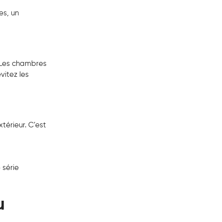
es, un
. Les chambres
vitez les
térieur. C’est
 série
u