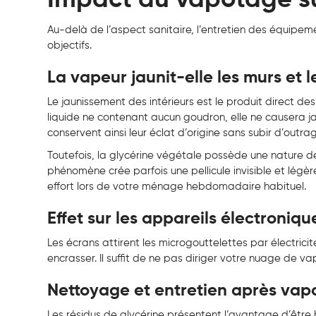
Au-delà de l’aspect sanitaire, l’entretien des équipe
objectifs.
La vapeur jaunit-elle les murs et l
Le jaunissement des intérieurs est le produit direct 
liquide ne contenant aucun goudron, elle ne causera j
conservent ainsi leur éclat d’origine sans subir d’outra
Toutefois, la glycérine végétale possède une nature d
phénomène crée parfois une pellicule invisible et légèr
effort lors de votre ménage hebdomadaire habituel.
Effet sur les appareils électroniqu
Les écrans attirent les microgouttelettes par électrici
encrasser. Il suffit de ne pas diriger votre nuage de 
Nettoyage et entretien après vap
Les résidus de glycérine présentent l’avantage d’être 