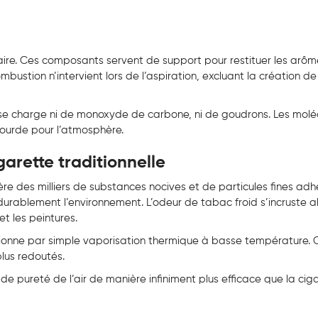
taire. Ces composants servent de support pour restituer les arôm
ustion n’intervient lors de l’aspiration, excluant la création de
 se charge ni de monoxyde de carbone, ni de goudrons. Les moléc
 lourde pour l’atmosphère.
arette traditionnelle
ère des milliers de substances nocives et de particules fines adh
rablement l’environnement. L’odeur de tabac froid s’incruste a
et les peintures.
tionne par simple vaporisation thermique à basse température.
plus redoutés.
 de pureté de l’air de manière infiniment plus efficace que la cig