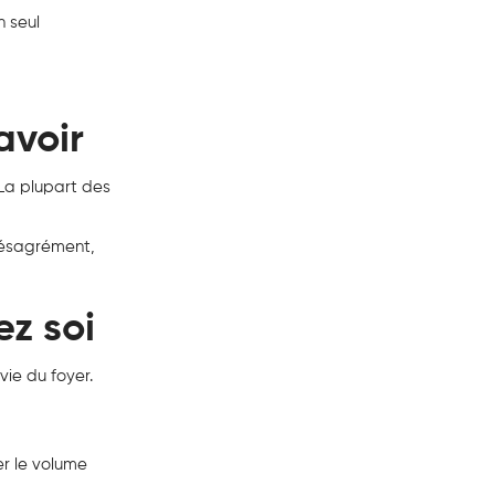
n seul
avoir
. La plupart des
 désagrément,
z soi
vie du foyer.
er le volume