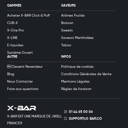
GAMMES
SAVEURS
Acheter X-BAR Click & Puff
Arômes Fruités
CUB-X
Boisson
X-One Pro
Sweets
X-LINE
Saveurs Mentholées
E-liquides
Tabac
Système Ouvert
AUTRE
INFOS
Devenir Revendeur
Politique de cookies
Blog
Conditions Générales de Vente
Nous Contacter
Mentions Légales
Foire aux questions
Règles de livraison
01 44 65 00 06
X-BAR EST UNE MARQUE DE JWELL
SUPPORT@X-BAR.CO
FRANCE®