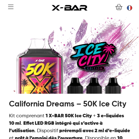
ABONNEMENTS
COLLECTIONS
NOUS CONTACTER
FOIRE AUX QUESTIONS
DEVENIR REVENDEUR
MON COMPTE
California Dreams – 50K Ice City
Kit comprenant
1 X-BAR 50K Ice City
+
3 e-liquides
10 ml
.
Effet LED RGB intégré qui s’active à
l’utilisation
. Dispositif
prérempli avec 2 ml d’e-liquide
et
prêt à l’emploi dès l’ouverture
. Disponible en
10