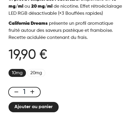
mg/ml
ou
20 mg/ml
de nicotine.
Effet rétroéclairage
LED RGB désactivable (×3 Bouffées rapides)
California Dreams
présente un profil aromatique
fruité autour des saveurs pastèque et framboise.
Recette acidulée contenant du frais.
19,90 €
10mg
20mg
California
Dreams
Ajouter au panier
-
50K
Ice
City