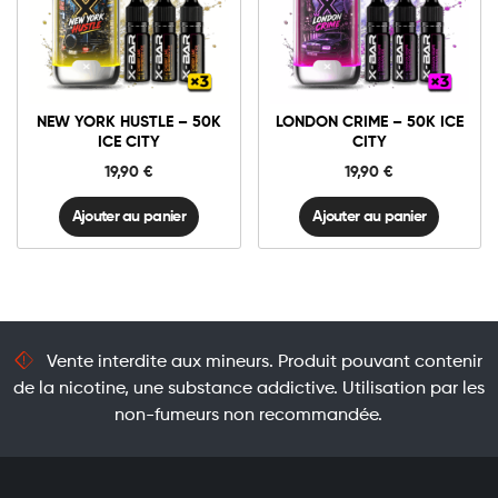
New
London
York
Crime
Hustle
-
-
50K
Ajouter au panier
Ajouter au panier
50K
Ice
NEW YORK HUSTLE – 50K
LONDON CRIME – 50K ICE
Ice
City
ICE CITY
CITY
City
quantité
quantité
19,90
€
19,90
€
Ajouter au panier
Ajouter au panier
Vente interdite aux mineurs. Produit pouvant contenir
de la nicotine, une substance addictive. Utilisation par les
non-fumeurs non recommandée.