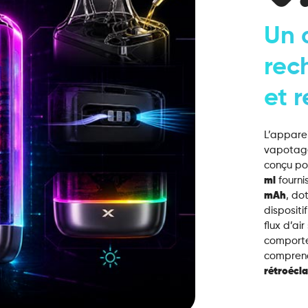
Un 
rec
et 
L’appare
vapotag
conçu po
ml
fournis
mAh
, do
dispositif
flux d’ai
comport
compren
rétroécl