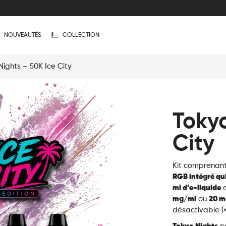
NOUVEAUTÉS
COLLECTION
ights – 50K Ice City
Tokyo
City
Kit comprenan
RGB intégré qui 
ml d’e-liquide
mg/ml
ou
20 m
désactivable (