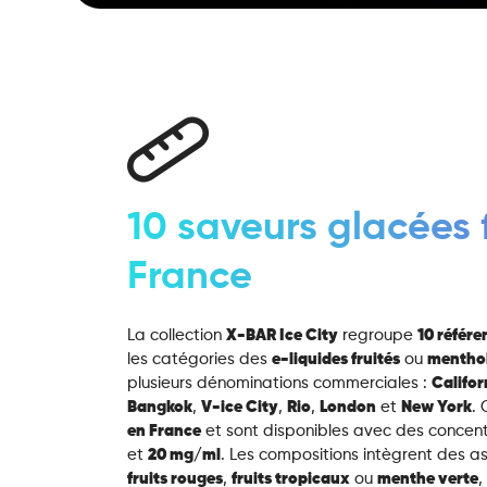
10 saveurs glacées 
France
La collection
X-BAR Ice City
regroupe
10 référ
les catégories des
e-liquides fruités
ou
mentho
plusieurs dénominations commerciales :
Califor
Bangkok
,
V-ice City
,
Rio
,
London
et
New York
.
en France
et sont disponibles avec des concent
et
20 mg/ml
. Les compositions intègrent des
fruits rouges
,
fruits tropicaux
ou
menthe verte
,