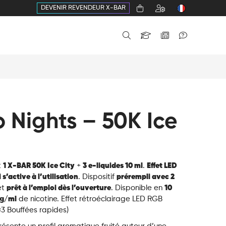
DEVENIR REVENDEUR X-BAR
 Nights – 50K Ice
t
1 X-BAR 50K Ice City
+
3 e-liquides 10 ml
.
Effet LED
s’active à l’utilisation
. Dispositif
prérempli avec 2
et
prêt à l’emploi dès l’ouverture
. Disponible en
10
g/ml
de nicotine.
Effet rétroéclairage LED RGB
×3 Bouffées rapides)