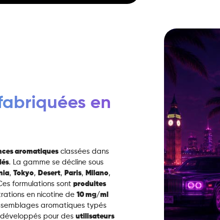
fabriquées en
ences aromatiques
classées dans
lés
. La gamme se décline sous
nia
,
Tokyo
,
Desert
,
Paris
,
Milano
,
 Ces formulations sont
produites
rations en nicotine de
10 mg/ml
 assemblages aromatiques typés
 développés pour des
utilisateurs