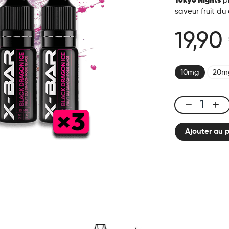
Tokyo Nights
pr
saveur fruit du
19,90
10mg
20m
Tokyo
Nights
Ajouter au 
-
50K
Ice
City
quantité