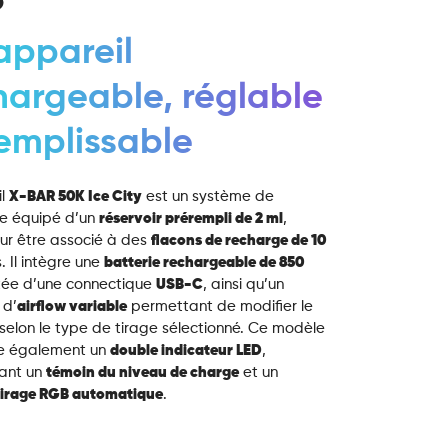
appareil
hargeable, réglable
remplissable
il
X-BAR 50K Ice City
est un système de
e équipé d’un
réservoir prérempli de 2 ml
,
ur être associé à des
flacons de recharge de 10
. Il intègre une
batterie rechargeable de 850
tée d’une connectique
USB-C
, ainsi qu’un
 d’
airflow variable
permettant de modifier le
r selon le type de tirage sélectionné. Ce modèle
e également un
double indicateur LED
,
ant un
témoin du niveau de charge
et un
airage RGB automatique
.