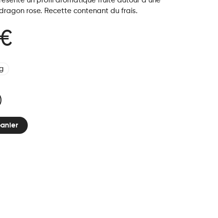
ésente un profil aromatique fruité autour d’une
 dragon rose.
Recette contenant du frais.
 €
g
panier