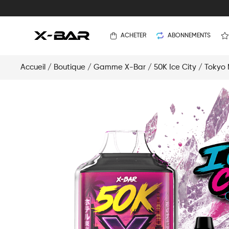
ACHETER
ABONNEMENTS
Accueil
/
Boutique
/
Gamme X-Bar
/
50K Ice City
/ Tokyo N