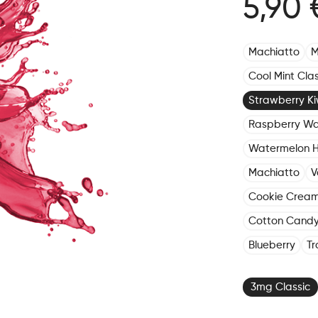
5,90 
Machiatto
M
Cool Mint Clas
Strawberry Kiw
Raspberry Wa
Watermelon 
Machiatto
V
Cookie Crea
Cotton Cand
Blueberry
Tr
3mg Classic