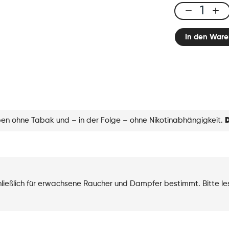
E-
liquid
In den Ware
10ml
Classic
Nic
-
Strawberry
Kiwi
Menge
eben ohne Tabak und – in der Folge – ohne Nikotinabhängigkeit.
D
chließlich für erwachsene Raucher und Dampfer bestimmt. Bitte l