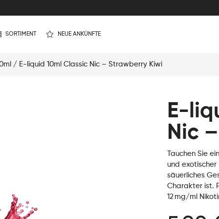
SORTIMENT
NEUE ANKÜNFTE
10ml
/ E-liquid 10ml Classic Nic – Strawberry Kiwi
E-liq
Nic –
Tauchen Sie ein
und exotischer 
säuerliches Ges
Charakter ist. P
12 mg/ml Nikoti