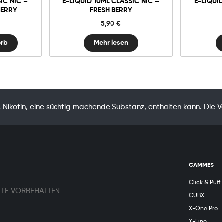
IC NIC –
E-LIQUID 10ML CLASSIC NIC –
E-LIQUI
BERRY
FRESH BERRY
y
5,90
€
ry
orb
Mehr lesen
Nikotin, eine süchtig machende Substanz, enthalten kann. Die 
GAMMES
Click & Puff
HTE VORBEHALTEN
CUBX
X-One Pro
X-Line