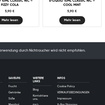
D 10ML CLASSIC NIC –
E-LIQUID 10ML CLASSIC NIC –
FIZZY COLA
COOL MINT
5,90
€
5,90
€
Mehr lesen
Mehr lesen
Verwendung durch Nichtraucher wird nicht empfohlen.
SAVEURS
WEITERE
INFOS
LINKS
Frucht
Cookie Policy
Blog
Getränke
VERKAUFSBEDINGUNGEN
Kontaktiere
Süße
Impressum
uns.
Menthol
X-Bar Shipping