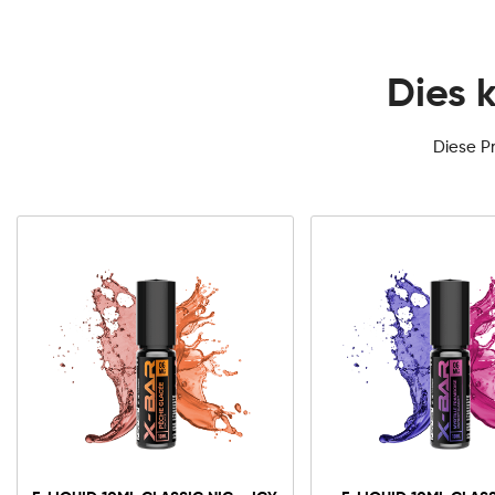
Dies 
Diese P
3mg Classic
6mg Classic
12mg Classic
E-
liquid
10ml
Classic
In den Warenko