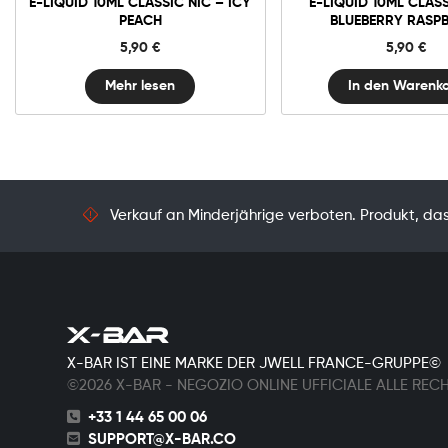
E-LIQUID 10ML CLASSIC NIC – ICY
E-LIQUID 10ML CLASS
Nic
PEACH
BLUEBERRY RASP
-
Blueberr
5,90
€
5,90
€
Raspber
Menge
Mehr lesen
In den Warenk
Verkauf an Minderjährige verboten. Produkt, das 
X-BAR IST EINE MARKE DER JWELL FRANCE-GRUPPE©
©2026 X-BAR - NEGOZIO ONLINE UFFICIALE ALLE REC
+33 1 44 65 00 06
SUPPORT@X-BAR.CO