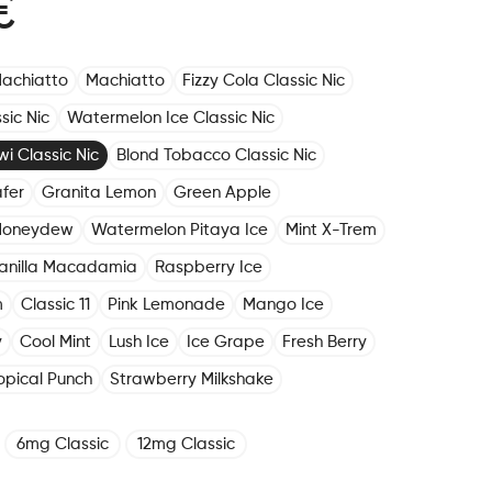
€
achiatto
Machiatto
Fizzy Cola Classic Nic
sic Nic
Watermelon Ice Classic Nic
i Classic Nic
Blond Tobacco Classic Nic
fer
Granita Lemon
Green Apple
Honeydew
Watermelon Pitaya Ice
Mint X-Trem
anilla Macadamia
Raspberry Ice
m
Classic 11
Pink Lemonade
Mango Ice
y
Cool Mint
Lush Ice
Ice Grape
Fresh Berry
opical Punch
Strawberry Milkshake
6mg Classic
12mg Classic