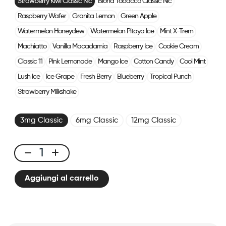
Strawberry Kiwi Classic Nic
Blond Tobacco Classic Nic
Raspberry Wafer
Granita Lemon
Green Apple
Watermelon Honeydew
Watermelon Pitaya Ice
Mint X-Trem
Machiatto
Vanilla Macadamia
Raspberry Ice
Cookie Cream
Classic 11
Pink Lemonade
Mango Ice
Cotton Candy
Cool Mint
Lush Ice
Ice Grape
Fresh Berry
Blueberry
Tropical Punch
Strawberry Milkshake
3mg Classic
6mg Classic
12mg Classic
E-
liquid
Aggiungi al carrello
10ml
Classic
Nic
-