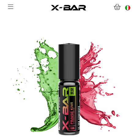
BENVENUTI SU X-BAR.CO
NEGOZIO
ABONNEMENTS
COLLECTIONS
CONTATTACI
DOMANDE FREQUENTI
DIVENTA UN GROSSISTA X-BAR
IL MIO ACCOUNT