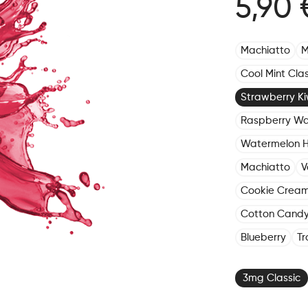
5,90 
Machiatto
M
Cool Mint Clas
Strawberry Kiw
Raspberry Wa
Watermelon 
Machiatto
V
Cookie Crea
Cotton Cand
Blueberry
Tr
3mg Classic