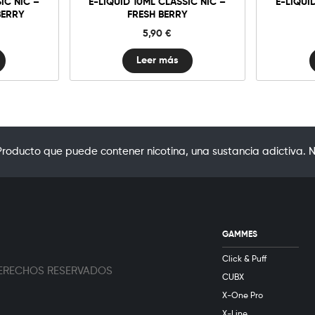
IC NIC –
E-LIQUID 10ML CLASSIC NIC –
E-LIQUI
BERRY
FRESH BERRY
5,90
€
Leer más
oducto que puede contener nicotina, una sustancia adictiva. N
GAMMES
Click & Puff
 DERECHOS RESERVADOS
CUBX
X-One Pro
X-Line