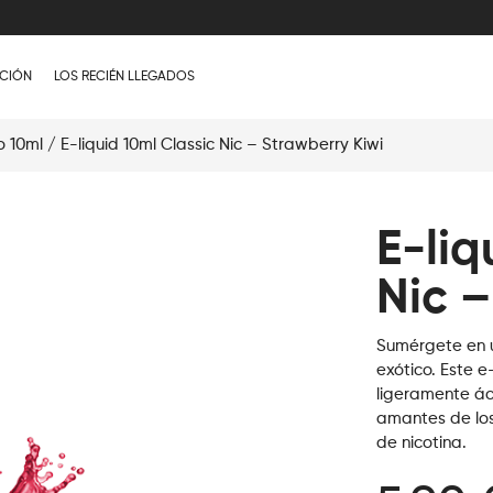
CIÓN
LOS RECIÉN LLEGADOS
o 10ml
/ E-liquid 10ml Classic Nic – Strawberry Kiwi
E-liq
Nic –
Sumérgete en u
exótico. Este e
ligeramente áci
amantes de los
de nicotina.