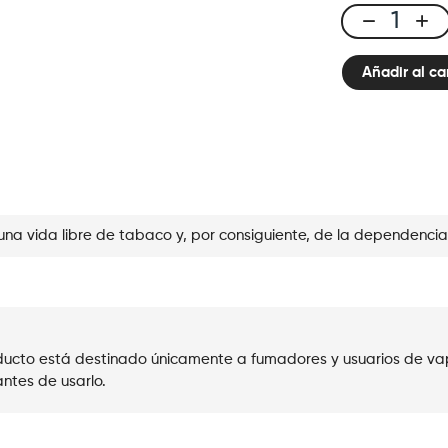
E-
liquid
Añadir al ca
10ml
Classic
Nic
-
Strawberry
Kiwi
cantidad
una vida libre de tabaco y, por consiguiente, de la dependencia
roducto está destinado únicamente a fumadores y usuarios de va
ntes de usarlo.