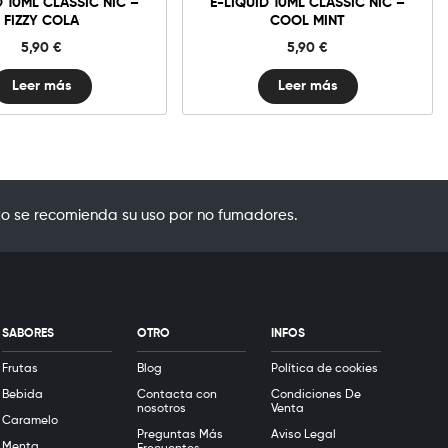
D 10ML CLASSIC NIC –
E-LIQUID 10ML CLASSIC NIC –
FIZZY COLA
COOL MINT
5,90
€
5,90
€
Leer más
Leer más
o se recomienda su uso por no fumadores.
SABORES
OTRO
INFOS
Frutas
Blog
Política de cookies
Bebida
Contacta con
Condiciones De
nosotros
Venta
Caramelo
Preguntas Más
Aviso Legal
Menta