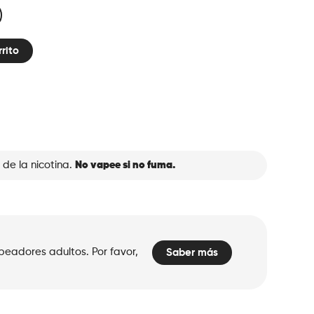
rrito
 de la nicotina.
No vapee si no fuma.
peadores adultos. Por favor,
Saber más