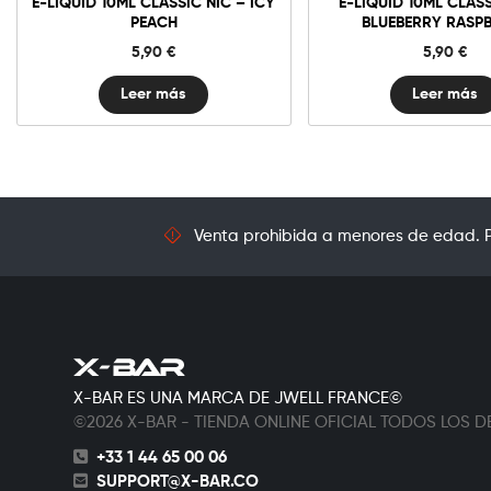
E-LIQUID 10ML CLASSIC NIC – ICY
E-LIQUID 10ML CLASS
PEACH
BLUEBERRY RASP
5,90
€
5,90
€
Leer más
Leer más
Venta prohibida a menores de edad. Pr
X-BAR ES UNA MARCA DE JWELL FRANCE©
©2026 X-BAR - TIENDA ONLINE OFICIAL TODOS LOS
+33 1 44 65 00 06
SUPPORT@X-BAR.CO