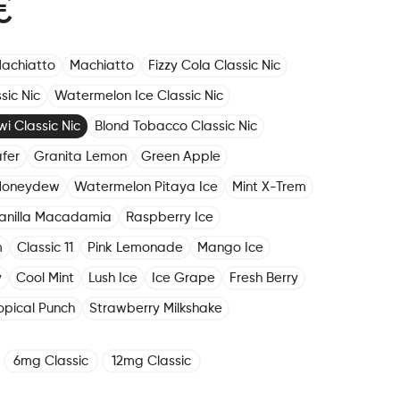
€
achiatto
Machiatto
Fizzy Cola Classic Nic
sic Nic
Watermelon Ice Classic Nic
i Classic Nic
Blond Tobacco Classic Nic
fer
Granita Lemon
Green Apple
Honeydew
Watermelon Pitaya Ice
Mint X-Trem
anilla Macadamia
Raspberry Ice
m
Classic 11
Pink Lemonade
Mango Ice
y
Cool Mint
Lush Ice
Ice Grape
Fresh Berry
opical Punch
Strawberry Milkshake
6mg Classic
12mg Classic