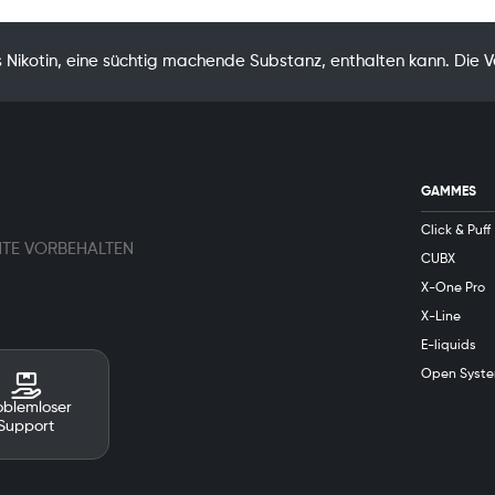
Nikotin, eine süchtig machende Substanz, enthalten kann. Die 
GAMMES
Click & Puff
HTE VORBEHALTEN
CUBX
X-One Pro
X-Line
E-liquids
Open Syst
oblemloser
Support