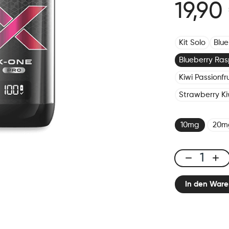
19,90
Kit Solo
Blu
Blueberry Ras
Kiwi Passionf
Strawberry Ki
10mg
20m
X-
One
In den Ware
Pro
-
Kit
Blueberry