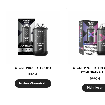
X-
One
Pro
-
Kit
Solo
Menge
X-ONE PRO – KIT SOLO
X-ONE PRO – KIT BL
POMEGRANATE 
9,90
€
19,90
€
In den Warenkorb
Mehr lesen