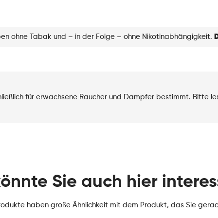
Raspberry
Cherry
Menge
eben ohne Tabak und – in der Folge – ohne Nikotinabhängigkeit.
D
chließlich für erwachsene Raucher und Dampfer bestimmt. Bitte l
könnte Sie auch hier interes
rodukte haben große Ähnlichkeit mit dem Produkt, das Sie gera