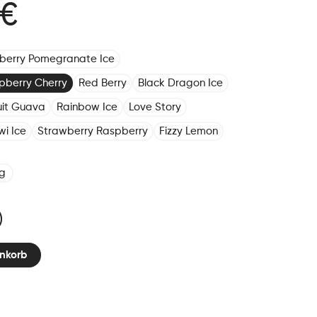
 €
eberry Pomegranate Ice
pberry Cherry
Red Berry
Black Dragon Ice
ruit Guava
Rainbow Ice
Love Story
wi Ice
Strawberry Raspberry
Fizzy Lemon
g
nkorb