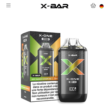
WILLKOMMEN BEI X-BAR.CO
WEBSHOP
ABONNEMENTS
COLLECTIONS
KONTAKTIERE UNS.
FAQ.
WERDEN SIE X-BAR-GROSSHÄNDLER
MEIN KONTO