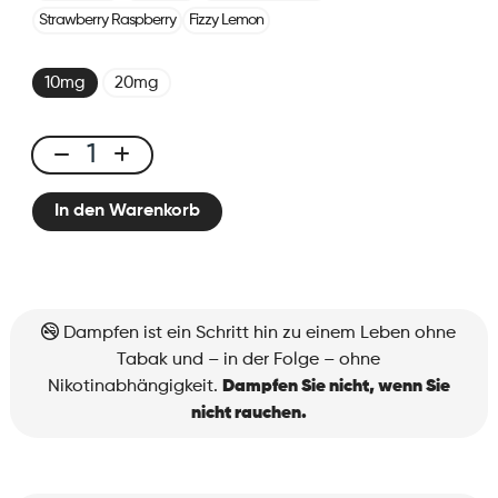
Strawberry Raspberry
Fizzy Lemon
10mg
20mg
X-
One
In den Warenkorb
Pro
-
Kit
Kiwi
Passionfruit
Dampfen ist ein Schritt hin zu einem Leben ohne
Guava
Tabak und – in der Folge – ohne
Menge
Nikotinabhängigkeit.
Dampfen Sie nicht, wenn Sie
nicht rauchen.