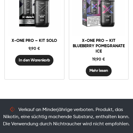
X-
One
Pro
-
Kit
X-ONE PRO – KIT SOLO
X-ONE PRO – KIT
Solo
Menge
BLUEBERRY POMEGRANATE
9,90
€
ICE
19,90
€
In den Warenkorb
Mehr lesen
Verkauf an Minderjährige verboten. Produkt, das
Nikotin, eine süchtig machende Substanz, enthalten kann.
Die Verwendung durch Nichtraucher wird nicht empfohlen.