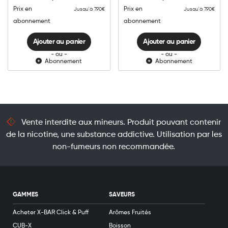
quantité
quantité
Prix en
Prix en
Jusqu'à 7.90€
Jusqu'à 7.90€
abonnement
abonnement
Ajouter au panier
Ajouter au panier
- ou -
- ou -
Abonnement
Abonnement
Vente interdite aux mineurs. Produit pouvant contenir
de la nicotine, une substance addictive. Utilisation par les
non-fumeurs non recommandée.
GAMMES
SAVEURS
Acheter X-BAR Click & Puff
Arômes Fruités
CUB-X
Boisson