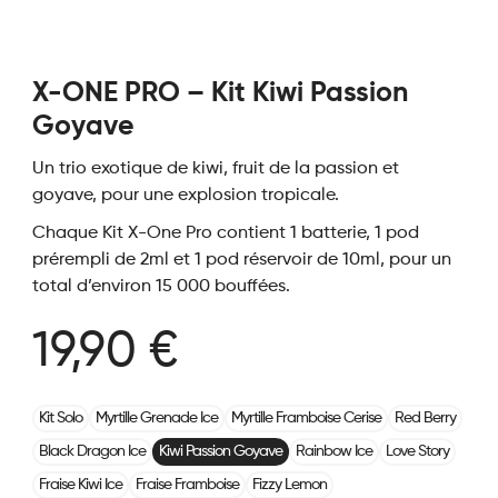
X-ONE PRO – Kit Kiwi Passion
Goyave
Un trio exotique de kiwi, fruit de la passion et
goyave, pour une explosion tropicale.
Chaque Kit X-One Pro contient 1 batterie, 1 pod
prérempli de 2ml et 1 pod réservoir de 10ml, pour un
total d’environ 15 000 bouffées.
19,90 €
Kit Solo
Myrtille Grenade Ice
Myrtille Framboise Cerise
Red Berry
Black Dragon Ice
Kiwi Passion Goyave
Rainbow Ice
Love Story
Fraise Kiwi Ice
Fraise Framboise
Fizzy Lemon