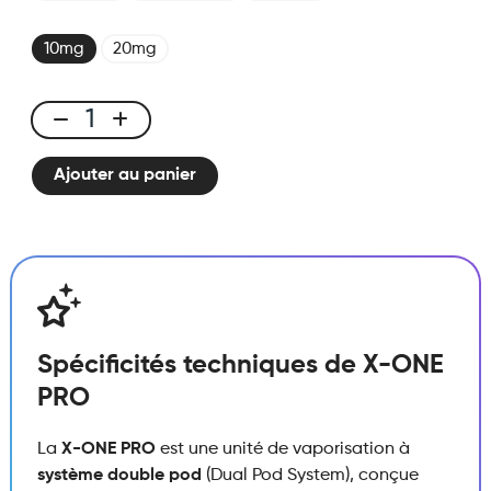
10mg
20mg
X-
ONE
Ajouter au panier
PRO
-
Kit
Kiwi
Passion
Goyave
quantité
Spécificités techniques de X-ONE
PRO
La
X-ONE PRO
est une unité de vaporisation à
système double pod
(Dual Pod System), conçue