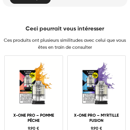
Ceci pourrait vous intéresser
Ces produits ont plusieurs similitudes avec celui que vous
êtes en train de consulter
10mg
20mg
10mg
20mg
X-
X-
ONE
ONE
X-ONE PRO – POMME
X-ONE PRO – MYRTILLE
PRO
PRO
PÊCHE
FUSION
-
-
Ajouter au panier
Ajouter au panier
Pomme
Myrtille
9,90
€
9,90
€
Pêche
Fusion