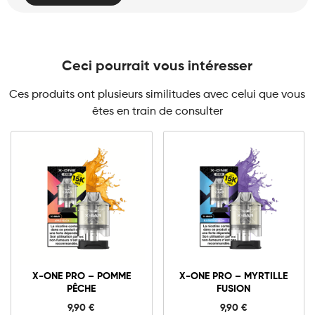
Ceci pourrait vous intéresser
Ces produits ont plusieurs similitudes avec celui que vous
êtes en train de consulter
10mg
20mg
10mg
20mg
X-
X-
ONE
ONE
X-ONE PRO – POMME
X-ONE PRO – MYRTILLE
PRO
PRO
PÊCHE
FUSION
-
-
Ajouter au panier
Ajouter au panier
Pomme
Myrtille
9,90
€
9,90
€
Pêche
Fusion