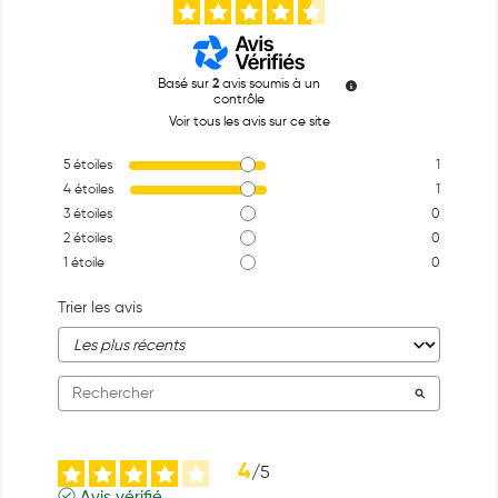
Basé sur
2
avis soumis à un
contrôle
Voir tous les avis sur ce site
5
étoiles
1
4
étoiles
1
3
étoiles
0
2
étoiles
0
1
étoile
0
Trier les avis
4
/
5
Avis vérifié