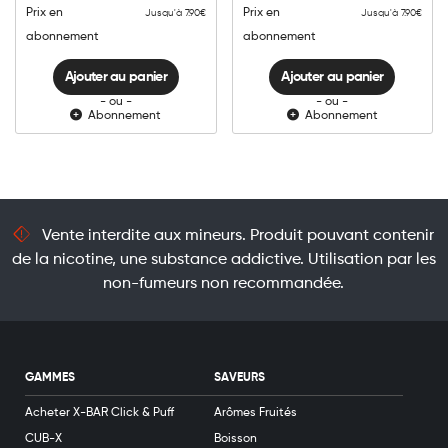
quantité
quantité
Prix en
Prix en
Jusqu'à 7.90€
Jusqu'à 7.90€
abonnement
abonnement
Ajouter au panier
Ajouter au panier
- ou -
- ou -
Abonnement
Abonnement
Vente interdite aux mineurs. Produit pouvant contenir
de la nicotine, une substance addictive. Utilisation par les
non-fumeurs non recommandée.
GAMMES
SAVEURS
Acheter X-BAR Click & Puff
Arômes Fruités
CUB-X
Boisson