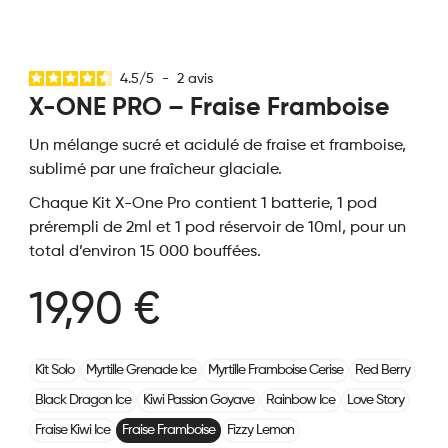
4.5
/
5
-
2
avis
X-ONE PRO – Fraise Framboise
Un mélange sucré et acidulé de fraise et framboise,
sublimé par une fraîcheur glaciale.
Chaque Kit X-One Pro contient 1 batterie, 1 pod
prérempli de 2ml et 1 pod réservoir de 10ml, pour un
total d’environ 15 000 bouffées.
19,90 €
Kit Solo
Myrtille Grenade Ice
Myrtille Framboise Cerise
Red Berry
Black Dragon Ice
Kiwi Passion Goyave
Rainbow Ice
Love Story
Fraise Kiwi Ice
Fraise Framboise
Fizzy Lemon