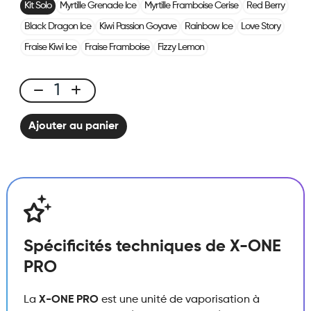
Kit Solo
Myrtille Grenade Ice
Myrtille Framboise Cerise
Red Berry
Black Dragon Ice
Kiwi Passion Goyave
Rainbow Ice
Love Story
Fraise Kiwi Ice
Fraise Framboise
Fizzy Lemon
X-
ONE
Ajouter au panier
PRO
-
Kit
Solo
quantité
Spécificités techniques de X-ONE
PRO
La
X-ONE PRO
est une unité de vaporisation à