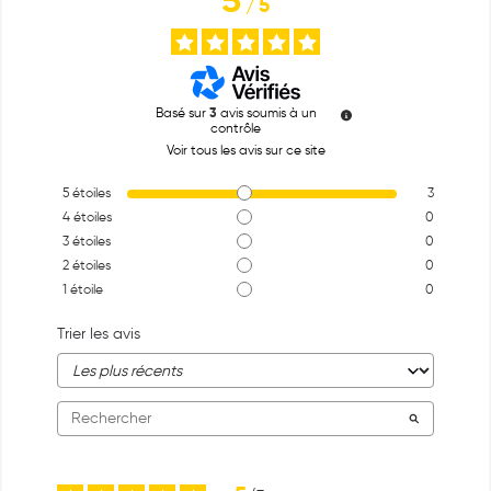
5
/
5
Basé sur
3
avis soumis à un
contrôle
Voir tous les avis sur ce site
5
étoiles
3
4
étoiles
0
3
étoiles
0
2
étoiles
0
1
étoile
0
Trier les avis