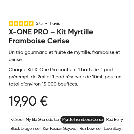
5
/
5
-
1
avis
X-ONE PRO – Kit Myrtille
Framboise Cerise
Un trio gourmand et fruité de myrtille, framboise et
cerise.
Chaque Kit X-One Pro contient 1 batterie, 1 pod
prérempli de 2ml et 1 pod réservoir de 10ml, pour un
total d’environ 15 000 bouffées.
19,90 €
Kit Solo
Myrtille Grenade Ice
Myrtille Framboise Cerise
Red Berry
Black Dragon Ice
Kiwi Passion Goyave
Rainbow Ice
Love Story