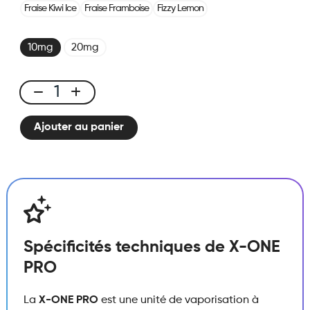
Fraise Kiwi Ice
Fraise Framboise
Fizzy Lemon
10mg
20mg
X-
ONE
Ajouter au panier
PRO
-
Kit
Myrtille
Framboise
Cerise
quantité
Spécificités techniques de X-ONE
PRO
La
X-ONE PRO
est une unité de vaporisation à