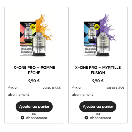
10mg
20mg
10mg
20mg
X-
X-
ONE
ONE
X-ONE PRO – POMME
X-ONE PRO – MYRTILLE
PRO
PRO
PÊCHE
FUSION
-
-
Ajouter au panier
Ajouter au panier
Pomme
Myrtille
9,90
€
9,90
€
Pêche
Fusion
quantité
quantité
Prix en
Prix en
Jusqu'à 7.90€
Jusqu'à 7.90€
abonnement
abonnement
Ajouter au panier
Ajouter au panier
- ou -
- ou -
Abonnement
Abonnement