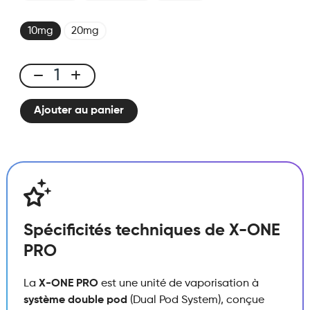
10mg
20mg
X-
ONE
Ajouter au panier
PRO
-
Kit
Myrtille
Grenade
Ice
quantité
Spécificités techniques de X-ONE
PRO
La
X-ONE PRO
est une unité de vaporisation à
système double pod
(Dual Pod System), conçue