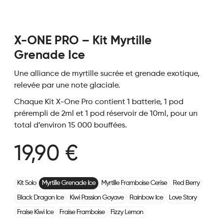
X-ONE PRO – Kit Myrtille
Grenade Ice
Une alliance de myrtille sucrée et grenade exotique,
relevée par une note glaciale.
Chaque Kit X-One Pro contient 1 batterie, 1 pod
prérempli de 2ml et 1 pod réservoir de 10ml, pour un
total d’environ 15 000 bouffées.
19,90 €
Kit Solo
Myrtille Grenade Ice
Myrtille Framboise Cerise
Red Berry
Black Dragon Ice
Kiwi Passion Goyave
Rainbow Ice
Love Story
Fraise Kiwi Ice
Fraise Framboise
Fizzy Lemon