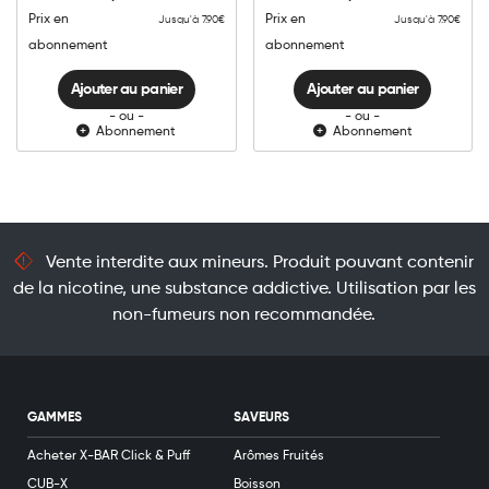
quantité
quantité
Prix en
Prix en
Jusqu'à 7.90€
Jusqu'à 7.90€
abonnement
abonnement
Ajouter au panier
Ajouter au panier
- ou -
- ou -
Abonnement
Abonnement
Vente interdite aux mineurs. Produit pouvant contenir
de la nicotine, une substance addictive. Utilisation par les
non-fumeurs non recommandée.
GAMMES
SAVEURS
Acheter X-BAR Click & Puff
Arômes Fruités
CUB-X
Boisson