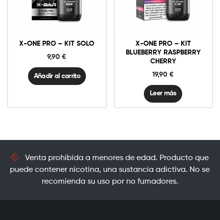
X-
One
Pro
-
Kit
X-ONE PRO – KIT SOLO
X-ONE PRO – KIT
Solo
cantidad
BLUEBERRY RASPBERRY
9,90
€
CHERRY
19,90
€
Añadir al carrito
Leer más
Venta prohibida a menores de edad. Producto que
puede contener nicotina, una sustancia adictiva. No se
recomienda su uso por no fumadores.