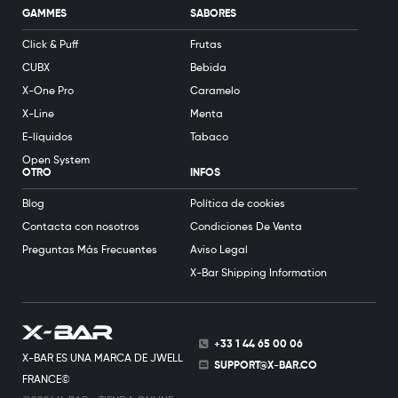
GAMMES
SABORES
Click & Puff
Frutas
CUBX
Bebida
X-One Pro
Caramelo
X-Line
Menta
E-líquidos
Tabaco
Open System
OTRO
INFOS
Blog
Política de cookies
Contacta con nosotros
Condiciones De Venta
Preguntas Más Frecuentes
Aviso Legal
X-Bar Shipping Information
+33 1 44 65 00 06
X-BAR ES UNA MARCA DE JWELL
SUPPORT@X-BAR.CO
FRANCE©