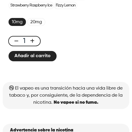
Strawberry Raspberry Ice
Fizzy Lemon
10mg
20mg
X-
One
Añadir al carrito
Pro
-
Kit
Blueberry
Pomegranate
El vapeo es una transición hacia una vida libre de
Ice
tabaco y, por consiguiente, de la dependencia de la
cantidad
nicotina.
No vapee si no fuma.
Advertencia sobre la nicotina