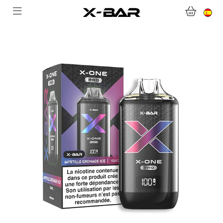
BIENVENIDO A X-BAR.CO
TIENDA ONLINE
ABONNEMENTS
COLLECTIONS
CONTACTA CON NOSOTROS
PREGUNTAS MÁS FRECUENTES
CONVIÉRTASE EN UN MAYORISTA DE X-BAR
MI CUENTA