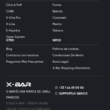
Click & Puff
Frutas
CUBX
Bebida
X-One Pro
Caramelo
X-Line
Menta
E-líquidos
Tabaco
Open System
OTRO
INFOS
Blog
Política de cookies
Contacta con nosotros
Condiciones De Venta
Preguntas Más Frecuentes
Aviso Legal
X-Bar Shipping Information
+33 1 44 65 00 06
X-BAR ES UNA MARCA DE JWELL
SUPPORT@X-BAR.CO
FRANCE©
©2026 X-BAR - TIENDA ONLINE
OFICIAL TODOS LOS DERECHOS