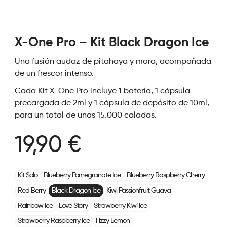
X-One Pro – Kit Black Dragon Ice
Una fusión audaz de pitahaya y mora, acompañada
de un frescor intenso.
Cada Kit X-One Pro incluye 1 batería, 1 cápsula
precargada de 2ml y 1 cápsula de depósito de 10ml,
para un total de unas 15.000 caladas.
19,90 €
Kit Solo
Blueberry Pomegranate Ice
Blueberry Raspberry Cherry
Red Berry
Black Dragon Ice
Kiwi Passionfruit Guava
Rainbow Ice
Love Story
Strawberry Kiwi Ice
Strawberry Raspberry Ice
Fizzy Lemon