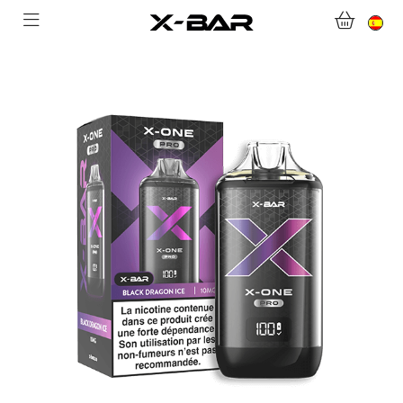
BIENVENIDO A X-BAR.CO
TIENDA ONLINE
ABONNEMENTS
COLLECTIONS
CONTACTA CON NOSOTROS
PREGUNTAS MÁS FRECUENTES
CONVIÉRTASE EN UN MAYORISTA DE X-BAR
MI CUENTA