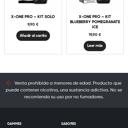
One
Pro
-
Kit
X-ONE PRO – KIT SOLO
X-ONE PRO – KIT
Solo
cantidad
BLUEBERRY POMEGRANATE
9,90
€
ICE
19,90
€
Añadir al carrito
Leer más
Venta prohibida a menores de edad. Producto que
puede contener nicotina, una sustancia adictiva. No se
recomienda su uso por no fumadores.
GAMMES
SABORES