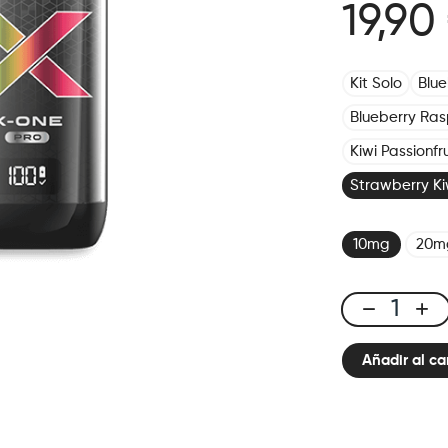
19,90
Kit Solo
Blu
Blueberry Ras
Kiwi Passionf
Strawberry Ki
10mg
20m
X-
One
Añadir al ca
Pro
-
Kit
Strawberry