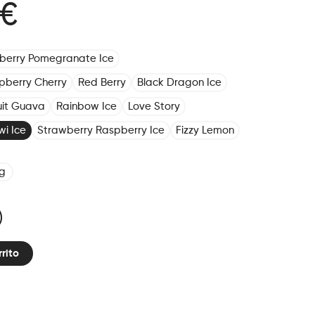
 €
eberry Pomegranate Ice
pberry Cherry
Red Berry
Black Dragon Ice
ruit Guava
Rainbow Ice
Love Story
wi Ice
Strawberry Raspberry Ice
Fizzy Lemon
g
rrito