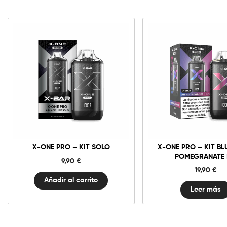
X-
One
Pro
-
Kit
Solo
cantidad
X-ONE PRO – KIT SOLO
X-ONE PRO – KIT BL
POMEGRANATE 
9,90
€
19,90
€
Añadir al carrito
Leer más