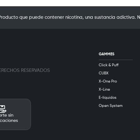
oducto que puede contener nicotina, una sustancia adictiva. N
GAMMES
Click & Puff
 DERECHOS RESERVADOS
CUBX
X-One Pro
X-Line
E-líquidos
Open System
rte sin
caciones