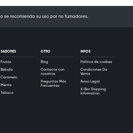
o se recomienda su uso por no fumadores.
SABORES
OTRO
INFOS
Frutas
Blog
Política de cookies
Bebida
Contacta con
Condiciones De
nosotros
Venta
Caramelo
Preguntas Más
Aviso Legal
Menta
Frecuentes
X-Bar Shipping
Tabaco
Information