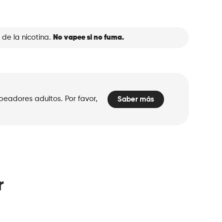
 de la nicotina.
No vapee si no fuma.
peadores adultos. Por favor,
Saber más
r