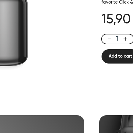
favorite
Click 
15,90
Click
&
Puff
Add to cart
–
Box
Sideral
gray
quantity