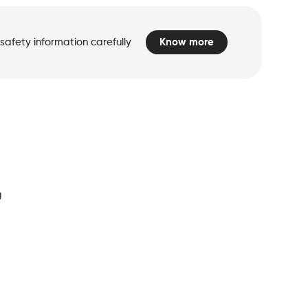
safety information carefully
Know more
d
g