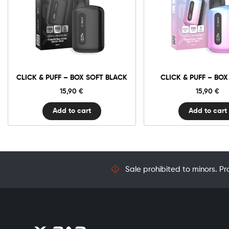
Click
Click
&
&
Puff
Puff
–
–
Box
Box
Soft
Sunset
Black
quantit
quantity
CLICK & PUFF – BOX SOFT BLACK
CLICK & PUFF – BOX
15,90
€
15,90
€
Add to cart
Add to cart
Sale prohibited to minors. Pr