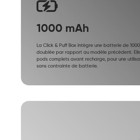
1000 mAh
La Click & Puff Box intègre une batterie de 10
doublée par rapport au modèle précédent. Elle p
pods complets avant recharge, pour une utilisat
sans contrainte de batterie.