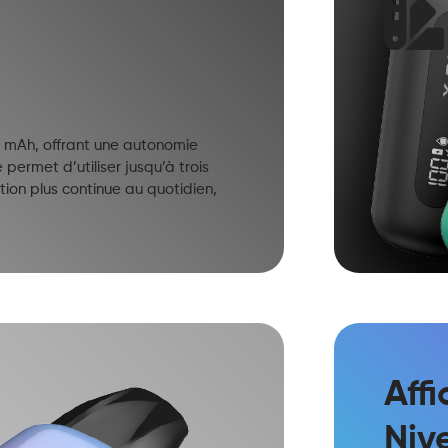
00 mAh, offrant une autonomie
ermet d’utiliser jusqu’à trois
ion plus continue au quotidien,
Aff
Niv