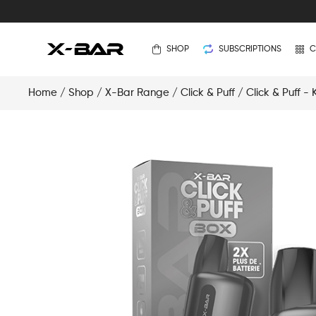
SHOP
SUBSCRIPTIONS
C
Home
/
Shop
/
X-Bar Range
/
Click & Puff
/
Click & Puff - 