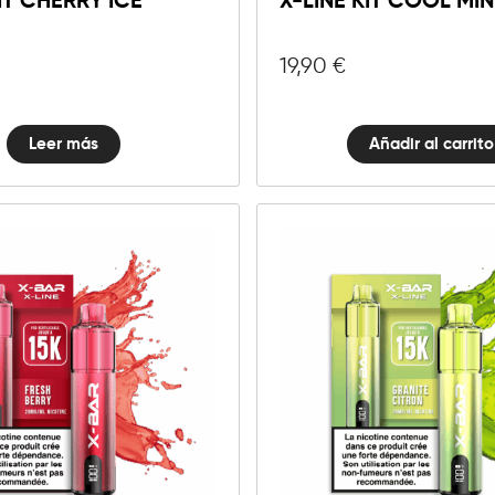
IT CHERRY ICE
X-LINE KIT COOL MIN
Mint
cantida
19,90
€
Leer más
Añadir al carrito