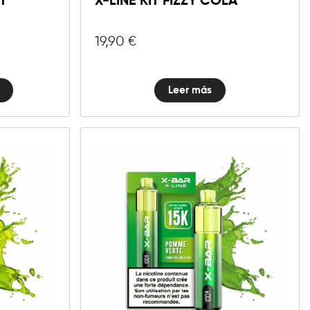
T
X-LINE KIT FIZZY COLA
d
19,90
€
Leer más