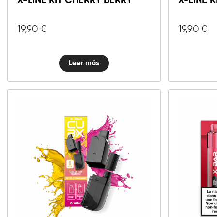
X-LINE KIT CHERRY BERRY
X-LINE K
19,90
€
19,90
€
Leer más