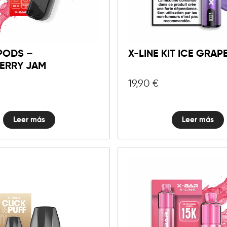
PODS –
X-LINE KIT ICE GRAP
ERRY JAM
19,90
€
Leer más
Leer más