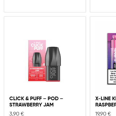
CLICK & PUFF – POD –
X-LINE 
STRAWBERRY JAM
RASPBE
3,90
€
19,90
€