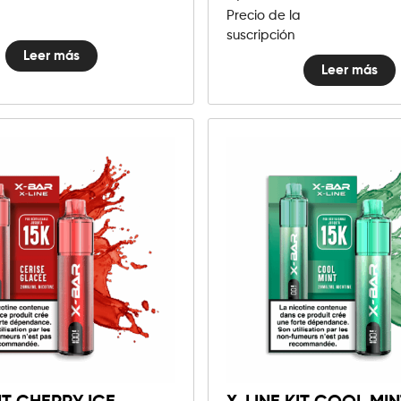
Precio de la
suscripción
Leer más
Leer más
10mg
20mg
X-
Line
Añadir al carrito
Kit
Cool