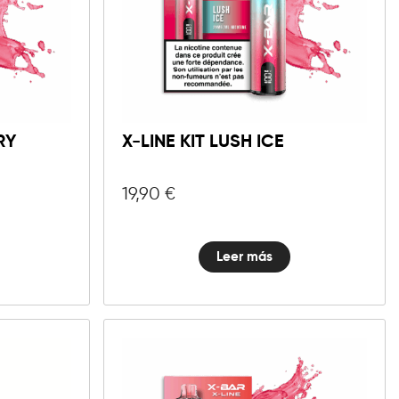
RY
X-LINE KIT LUSH ICE
19,90
€
Leer más