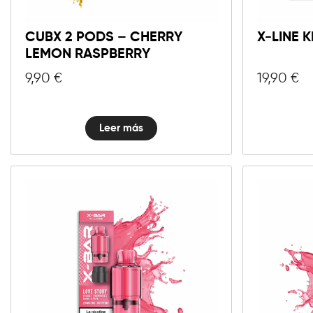
CUBX 2 PODS – CHERRY
X-LINE 
LEMON RASPBERRY
9,90
€
19,90
€
Leer más
10mg
20mg