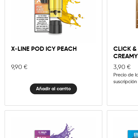
10mg
20mg
X-
Line
Añadir al carrito
Pod
Icy
X-LINE POD ICY PEACH
CLICK &
Peach
CREAMY
cantidad
9,90
€
3,90
€
Precio de l
suscripción
Añadir al carrito