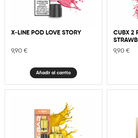
X-
Line
Añadir al carrito
Pod
Love
X-LINE POD LOVE STORY
CUBX 2 
Story
STRAWB
cantidad
9,90
€
9,90
€
Añadir al carrito