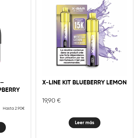
mg
 –
X-LINE KIT BLUEBERRY LEMON
PBERRY
19,90
€
Hasta 2.90€
ry
Leer más
d