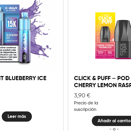
0mg
10mg
20
Click
&
Añadir al carrito
IT BLUEBERRY ICE
CLICK & PUFF – POD
Puff
-
CHERRY LEMON RAS
Pod
3,90
€
-
Cherry
Precio de la
Lemon
suscripción
Raspber
Leer más
cantida
Añadir al carrito
- o -