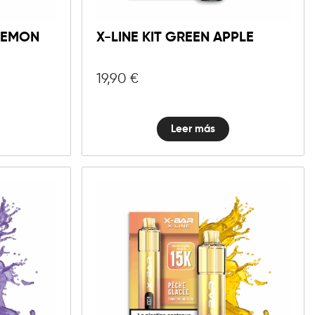
 LEMON
X-LINE KIT GREEN APPLE
19,90
€
Leer más
10mg
20mg