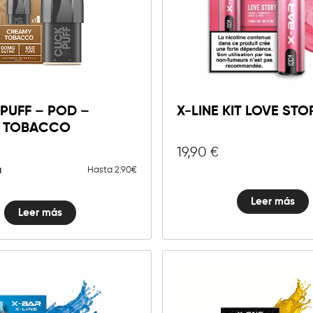
 PUFF – POD –
X-LINE KIT LOVE STO
 TOBACCO
19,90
€
a
Hasta 2.90€
Leer más
Leer más