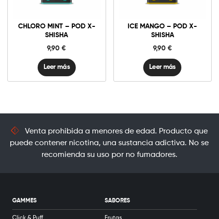
CHLORO MINT – POD X-
ICE MANGO – POD X-
SHISHA
SHISHA
9,90
€
9,90
€
Leer más
Leer más
Venta prohibida a menores de edad. Producto que
puede contener nicotina, una sustancia adictiva. No se
recomienda su uso por no fumadores.
GAMMES
SABORES
Click & Puff
Frutas