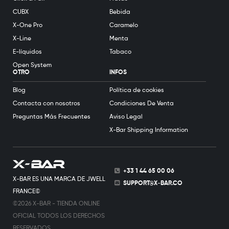
CUBX
Bebida
X-One Pro
Caramelo
X-Line
Menta
E-líquidos
Tabaco
Open System
OTRO
INFOS
Blog
Política de cookies
Contacta con nosotros
Condiciones De Venta
Preguntas Más Frecuentes
Aviso Legal
X-Bar Shipping Information
+33 1 44 65 00 06
X-BAR ES UNA MARCA DE JWELL
SUPPORT@X-BAR.CO
FRANCE©
©2026 X-BAR - TIENDA ONLINE
OFICIAL TODOS LOS DERECHOS
RESERVADOS