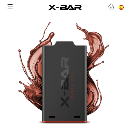
BIENVENIDO A X-BAR.CO
TIENDA ONLINE
ABONNEMENTS
COLLECTIONS
CONTACTA CON NOSOTROS
PREGUNTAS MÁS FRECUENTES
CONVIÉRTASE EN UN MAYORISTA DE X-BAR
MI CUENTA