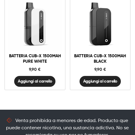
Batteria
Batteria
CUB-
CUB-
X
X
1500mAh
1500mAh
Aggiungi al carrello
Aggiungi al carrello
Pure
Black
BATTERIA CUB-X 1500MAH
BATTERIA CUB-X 1500MAH
White
quantità
PURE WHITE
BLACK
quantità
9,90
€
9,90
€
Aggiungi al carrello
Aggiungi al carrello
Venta prohibida a menores de edad. Producto que
puede contener nicotina, una sustancia adictiva. No se