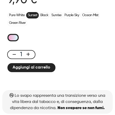
9,90 €
Pure White
Sunset
Black
Sunrise
Purple Sky
Ocean Mist
Green River
Batteria
CUB-
Aggiungi al carrello
X
1500mAh
Sunset
quantità
Lo svapo rappresenta una transizione verso una
vita libera dal tabacco e, di conseguenza, dalla
dipendenza da nicotina.
Non svapare se non fumi.