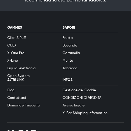
recomienda su uso por no fumadores.
GAMMES
SAPORI
Click & Puff
Frutta
CUBX
Bevande
X-One Pro
Caramella
X-Line
Menta
Liquidi elettronici
Tabacco
Open System
ALTRI LINK
INFOS
Blog
Gestione dei Cookie
Contattaci
CONDIZIONI DI VENDITA
Domande frequenti
Avviso legale
X-Bar Shipping Information