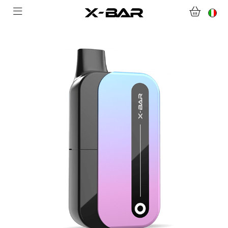
BENVENUTI SU X-BAR.CO
NEGOZIO
ABONNEMENTS
COLLECTIONS
CONTATTACI
DOMANDE FREQUENTI
DIVENTA UN GROSSISTA X-BAR
IL MIO ACCOUNT