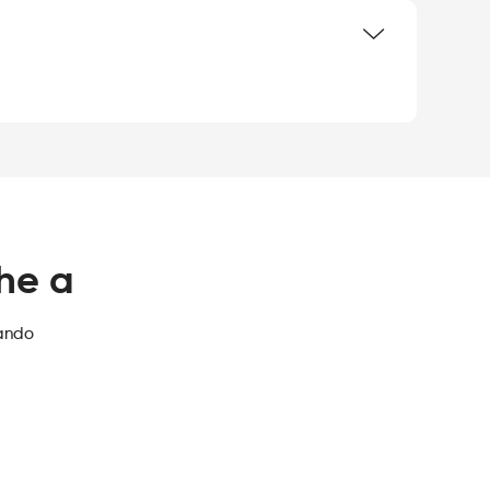
che a
zando