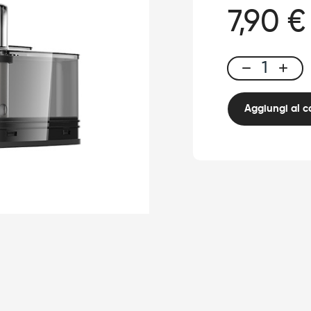
7,90 €
Oxa
Pods
×2
Aggiungi al ca
quantità