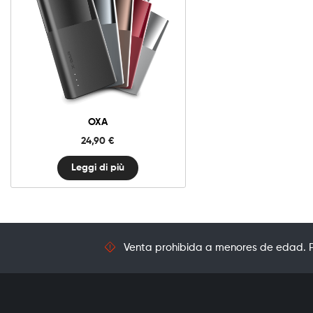
OXA
24,90
€
Leggi di più
Venta prohibida a menores de edad. Pr