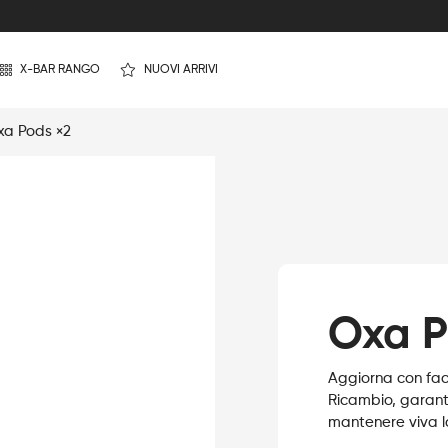
X-BAR RANGO
NUOVI ARRIVI
xa Pods ×2
Oxa P
Aggiorna con faci
Ricambio, garant
mantenere viva l