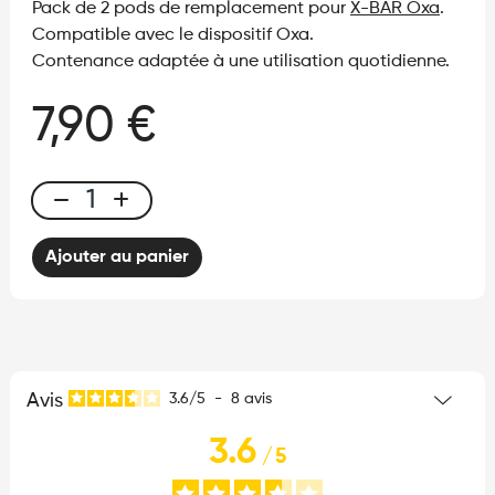
Pack de 2 pods de remplacement pour
X-BAR Oxa
.
Compatible avec le dispositif Oxa.
Contenance adaptée à une utilisation quotidienne.
7,90 €
Pods
×2
Ajouter au panier
de
rechange
pour
Oxa
quantité
Avis
3.6
/
5
-
8
avis
3.6
/
5