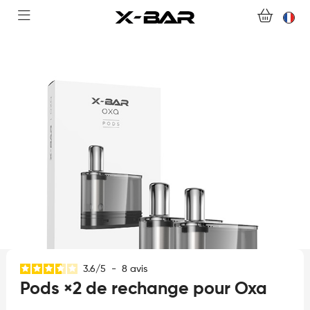
ACHETER
ABONNEMENTS
COLLECTIONS
NOUS CONTACTER
FOIRE AUX QUESTIONS
DEVENIR REVENDEUR
MON COMPTE
3.6
/
5
-
8
avis
Pods ×2 de rechange pour Oxa