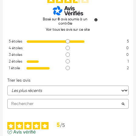
Basé sur
8
avis soumis à un
contrôle
Voir tous les avis sur ce site
5
étoiles
5
4
étoiles
0
3
étoiles
0
2
étoiles
1
1
étoile
2
Trier les avis
5
/
5
Avis vérifié