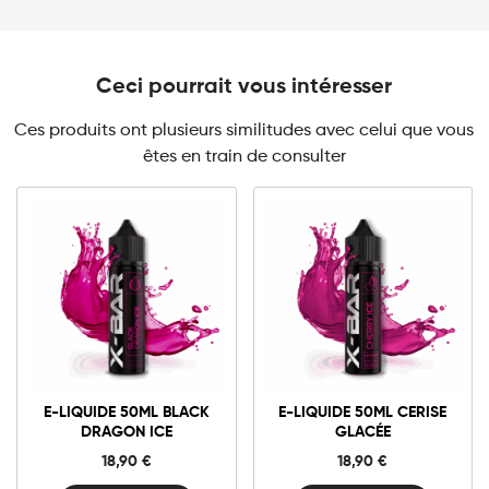
Ceci pourrait vous intéresser
Ces produits ont plusieurs similitudes avec celui que vous
êtes en train de consulter
0mg
0mg
E-
E-
liquide
liquide
50ml
50ml
Black
Cerise
Ajouter au panier
Ajouter au panier
Dragon
Glacée
E-LIQUIDE 50ML BLACK
E-LIQUIDE 50ML CERISE
Ice
quantité
DRAGON ICE
GLACÉE
quantité
18,90
€
18,90
€