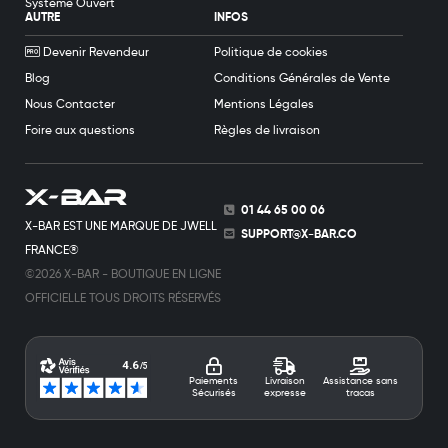
Système Ouvert
AUTRE
INFOS
Devenir Revendeur
Politique de cookies
Blog
Conditions Générales de Vente
Nous Contacter
Mentions Légales
Foire aux questions
Règles de livraison
01 44 65 00 06
X-BAR EST UNE MARQUE DE JWELL
SUPPORT@X-BAR.CO
FRANCE®
©2026 X-BAR - BOUTIQUE EN LIGNE
OFFICIELLE TOUS DROITS RÉSERVÉS
Paiements
Livraison
Assistance sans
Sécurisés
expresse
tracas