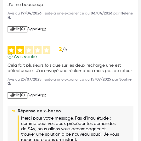
J'aime beaucoup
Avis du
19/04/2026
, suite à une expérience du
06/04/2026
par
Hélène
H.
Utile
(0)
Signaler
2
/
5
Avis vérifié
Cela fait plusieurs fois que sur les deux recharge une est 
défectueuse.  J'ai envoyé une réclamation mais pas de retour
Avis du
25/07/2025
, suite à une expérience du
15/07/2025
par
Sophie
G.
Utile
(0)
Signaler
Réponse de
x-bar.co
Merci pour votre message. Pas d’inquiétude : 
comme pour vos deux précédentes demandes 
de SAV, nous allons vous accompagner et 
trouver une solution à ce nouveau souci. Je vous 
recontacte dans un instant.