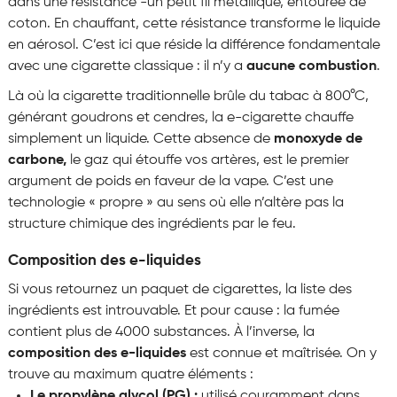
dans une résistance -un petit fil métallique, entourée de
coton. En chauffant, cette résistance transforme le liquide
en aérosol. C’est ici que réside la différence fondamentale
avec une cigarette classique : il n’y a
aucune combustion
.
Là où la cigarette traditionnelle brûle du tabac à 800°C,
générant goudrons et cendres, la e-cigarette chauffe
simplement un liquide. Cette absence de
monoxyde de
carbone,
le gaz qui étouffe vos artères, est le premier
argument de poids en faveur de la vape. C’est une
technologie « propre » au sens où elle n’altère pas la
structure chimique des ingrédients par le feu.
Composition des e-liquides
Si vous retournez un paquet de cigarettes, la liste des
ingrédients est introuvable. Et pour cause : la fumée
contient plus de 4000 substances. À l’inverse, la
composition des e-liquides
est connue et maîtrisée. On y
trouve au maximum quatre éléments :
Le propylène glycol (PG) :
utilisé couramment dans