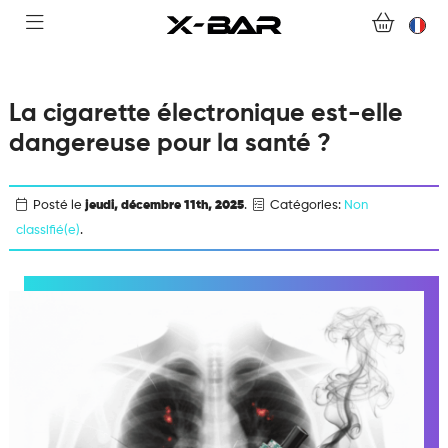
ABONNEMENTS
COLLECTIONS
La cigarette électronique est-elle
NOUS CONTACTER
dangereuse pour la santé ?
FOIRE AUX QUESTIONS
Posté le
jeudi, décembre 11th, 2025
.
Catégories:
Non
DEVENIR REVENDEUR
classifié(e)
.
MON COMPTE