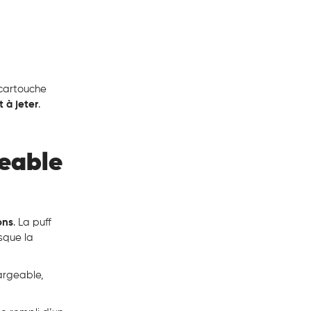
 cartouche
t à jeter
.
geable
ons
. La puff
rsque la
hargeable,