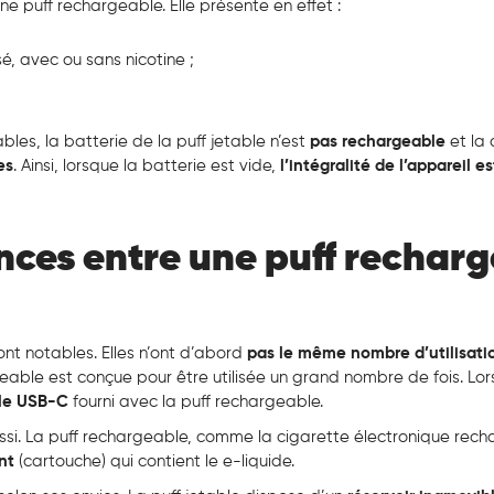
une puff rechargeable. Elle présente en effet :
é, avec ou sans nicotine ;
es, la batterie de la puff jetable n’est
pas rechargeable
et la
es
. Ainsi, lorsque la batterie est vide,
l’intégralité de l’appareil es
ences entre une puff rechar
ont notables. Elles n’ont d’abord
pas le même nombre d’utilisati
rgeable est conçue pour être utilisée un grand nombre de fois. Lo
le USB-C
fourni avec la puff rechargeable.
aussi. La puff rechargeable, comme la cigarette électronique rec
ent
(cartouche) qui contient le e-liquide.