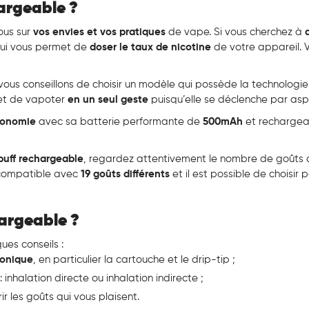
argeable ?
ous sur
vos envies et vos pratiques
de vape. Si vous cherchez à
qui vous permet de
doser le taux de nicotine
de votre appareil. 
 vous conseillons de choisir un modèle qui possède la technologi
t de vapoter
en un seul geste
puisqu’elle se déclenche par asp
tonomie
avec sa batterie performante de
500mAh
et recharge
 puff rechargeable
, regardez attentivement le nombre de goûts
t compatible avec
19 goûts différents
et il est possible de choisir
hargeable ?
ques conseils :
ronique
, en particulier la cartouche et le drip-tip ;
: inhalation directe ou inhalation indirecte ;
r les goûts qui vous plaisent.