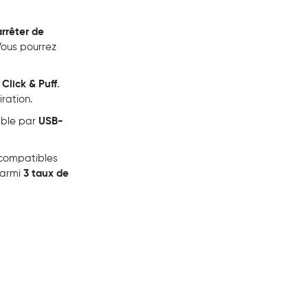
arrêter de
Vous pourrez
e
Click & Puff
.
iration.
able par
USB-
 compatibles
 parmi
3 taux de