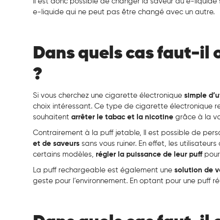
Il est donc possible de changer la saveur du e-liquide 
e-liquide qui ne peut pas être changé avec un autre.
Dans quels cas faut-il
?
Si vous cherchez une cigarette électronique
simple d’u
choix intéressant. Ce type de cigarette électronique r
souhaitent
arrêter le tabac et la nicotine
grâce à la v
Contrairement à la puff jetable, Il est possible de per
et de saveurs
sans vous ruiner. En effet, les utilisateu
certains modèles,
régler la puissance de leur puff
pour
La puff rechargeable est également une
solution de 
geste pour l’environnement. En optant pour une puff réut