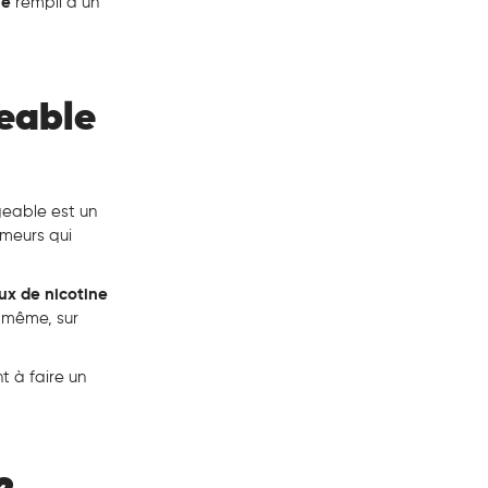
le
rempli d’un
geable
rgeable est un
umeurs qui
aux de nicotine
t même, sur
t à faire un