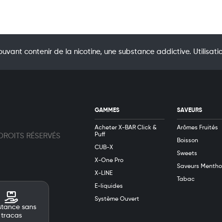
uvant contenir de la nicotine, une substance addictive. Utilis
GAMMES
SAVEURS
Acheter X-BAR Click &
Arômes Fruités
Puff
 DROITS RÉSERVÉS
Boisson
CUB-X
Sweets
X-One Pro
Saveurs Mentho
X-LINE
Tabac
E-liquides
Système Ouvert
stance sans
tracas