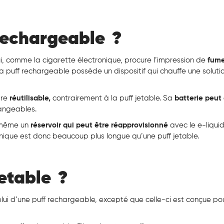
 rechargeable ?
i, comme la cigarette électronique, procure l’impression de
fume
, la puff rechargeable possède un dispositif qui chauffe une soluti
tre
réutilisable,
contrairement à la puff jetable. Sa
batterie peut 
hangeables.
 même un
réservoir qui peut être réapprovisionné
avec le e-liqui
onique est donc beaucoup plus longue qu’une puff jetable.
jetable ?
elui d’une puff rechargeable, excepté que celle-ci est conçue po