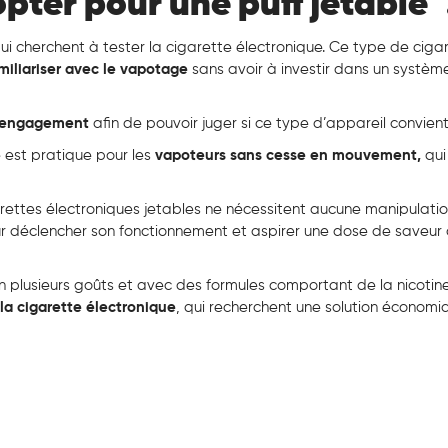
opter pour une puff jetable 
ui cherchent à tester la cigarette électronique. Ce type de ciga
miliariser avec le vapotage
sans avoir à investir dans un systèm
 engagement
afin de pouvoir juger si ce type d’appareil convien
e est pratique pour les
vapoteurs sans cesse en mouvement,
qui
arettes électroniques jetables ne nécessitent aucune manipulation.
ur déclencher son fonctionnement et aspirer une dose de saveur
n plusieurs goûts et avec des formules comportant de la nicotine 
 la cigarette électronique
,
qui recherchent une solution économi