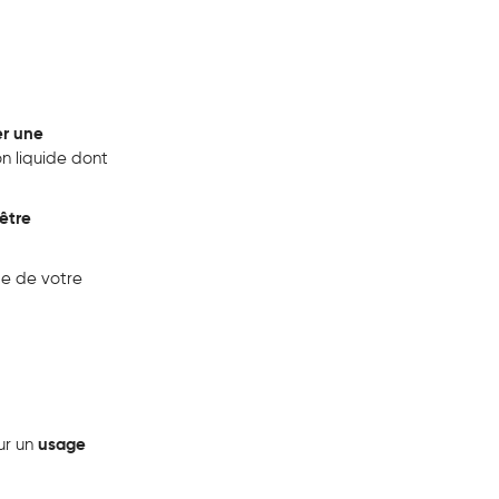
r une
on liquide dont
être
de de votre
ur un
usage