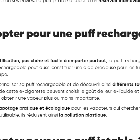
selon ses envies. La puff jetable dispose d’un
réservoir inamovib
 opter pour une puff rechar
tilisation, pas chère et facile à emporter partout
, la puff recha
echargeable peut aussi constituer une aide précieuse pour les f
ape.
sonnaliser sa puff rechargeable et de découvrir ainsi
différents t
rs de cette e-cigarette peuvent choisir le goût de leur e-liquide e
 obtenir une vapeur plus ou moins importante.
vapotage pratique et écologique
pour les vapoteurs qui cherchen
ilisable, ils réduisent ainsi
la pollution plastique
.