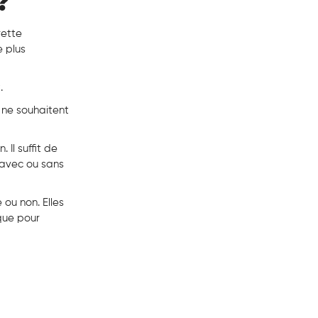
?
rette
e plus
t.
 ne souhaitent
 Il suffit de
 avec ou sans
ou non. Elles
que pour