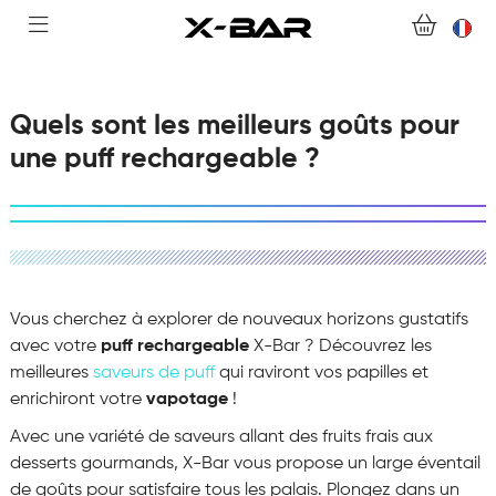
ACHETER
ABONNEMENTS
Quels sont les meilleurs goûts pour
une puff rechargeable ?
COLLECTIONS
NOUS CONTACTER
FOIRE AUX QUESTIONS
Vous cherchez à explorer de nouveaux horizons gustatifs
DEVENIR REVENDEUR
avec votre
puff rechargeable
X-Bar ? Découvrez les
meilleures
saveurs de puff
qui raviront vos papilles et
enrichiront votre
vapotage
!
MON COMPTE
Avec une variété de saveurs allant des fruits frais aux
desserts gourmands, X-Bar vous propose un large éventail
de goûts pour satisfaire tous les palais. Plongez dans un