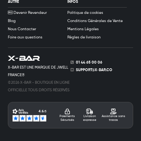
AUTRE
INFOS
Devenir Revendeur
Politique de cookies
Blog
Conditions Générales de Vente
Nous Contacter
Mentions Légales
Foire aux questions
Règles de livraison
01 44 65 00 06
X-BAR EST UNE MARQUE DE JWELL
SUPPORT@X-BAR.CO
FRANCE®
©2026 X-BAR - BOUTIQUE EN LIGNE
OFFICIELLE TOUS DROITS RÉSERVÉS
Paiements
Livraison
Assistance sans
Sécurisés
expresse
tracas