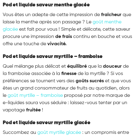
Pod et liquide saveur menthe glacée
Vous êtes un adepte de cette impression de
fraîcheur
que
laisse la menthe après son passage ? Le
goût menthe
glacée
est fait pour vous ! Simple et délicate, cette saveur
procure une impression
de frais
continu en bouche et vous
offre une touche de
vivacité.
Pod et liquide saveur myrtille – framboise
Quel mélange plus délicat et
équilibré
que la
douceur
de
la framboise associée à la
finesse
de la myrtille ? Si vos
préférences se tournent vers des
goûts sucrés
et que vous
êtes un grand consommateur de fruits au quotidien, alors
le
goût myrtille – framboise
proposé par notre marque de
e-liquides saura vous séduire : laissez-vous tenter par un
vapotage
fruitée
!
Pod et liquide saveur myrtille glacée
Succombez au
goût myrtille glacée
: un compromis entre