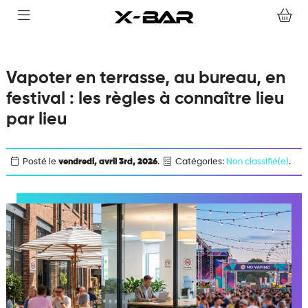
COLLECTIONS
NOUS CONTACTER
Vapoter en terrasse, au bureau, en
FOIRE AUX QUESTIONS
festival : les règles à connaître lieu
par lieu
DEVENIR REVENDEUR
Posté le
vendredi, avril 3rd, 2026
.
Catégories:
Non classifié(e)
.
MON COMPTE