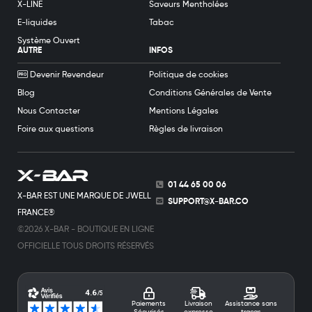
X-LINE
Saveurs Mentholées
E-liquides
Tabac
Système Ouvert
AUTRE
INFOS
Devenir Revendeur
Politique de cookies
Blog
Conditions Générales de Vente
Nous Contacter
Mentions Légales
Foire aux questions
Règles de livraison
01 44 65 00 06
X-BAR EST UNE MARQUE DE JWELL
SUPPORT@X-BAR.CO
FRANCE®
©2026 X-BAR - BOUTIQUE EN LIGNE
OFFICIELLE TOUS DROITS RÉSERVÉS
Paiements
Livraison
Assistance sans