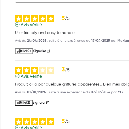
5
/
5
Avis vérifié
User friendly and easy to handle
Avis du
24/04/2025
, suite à une expérience du
17/04/2025
par
Marian
Utile
(0)
Signaler
3
/
5
Avis vérifié
Produit ok a par quelque griffures apparentes… Bien mes obli
Avis du
01/10/2024
, suite à une expérience du
07/09/2024
par
Y.G.
Utile
(2)
Signaler
5
/
5
Avis vérifié