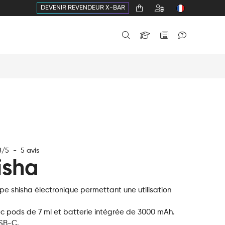
DEVENIR REVENDEUR X-BAR
8
/
5
-
5
avis
isha
ype shisha électronique permettant une utilisation
c pods de 7 ml et batterie intégrée de 3000 mAh.
SB-C.