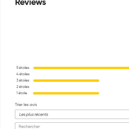
5
étoiles
4
étoiles
3
étoiles
2
étoiles
1
étoile
Trier les avis