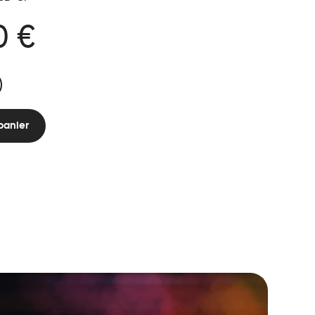
0 €
panier