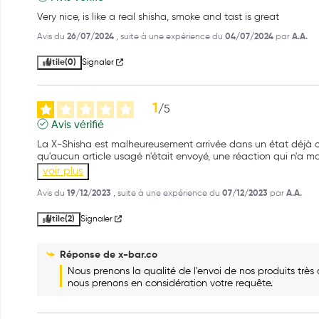
Very nice, is like a real shisha, smoke and tast is great
Avis du
26/07/2024
, suite à une expérience du
04/07/2024
par
A.A.
Utile
(0)
Signaler
1
/
5
Avis vérifié
La X-Shisha est malheureusement arrivée dans un état déjà ouver
qu'aucun article usagé n'était envoyé, une réaction qui n'a m
voir plus
Avis du
19/12/2023
, suite à une expérience du
07/12/2023
par
A.A.
Utile
(2)
Signaler
Réponse de
x-bar.co
Nous prenons la qualité de l'envoi de nos produits très
nous prenons en considération votre requête.