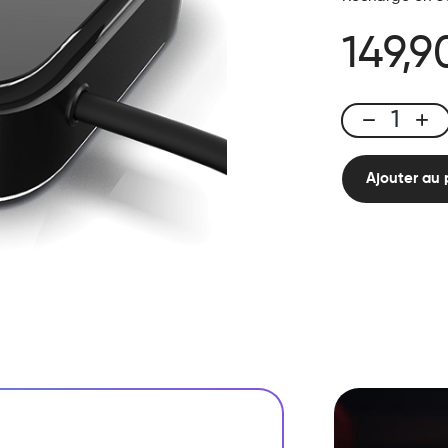
149,9
X-
Shisha
quantité
Ajouter au 