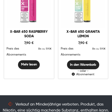
0mg
10mg
X-
Bar
X-BAR 650 RASPBERRY
X-BAR 650 GRANITA
650
SODA
LEMON
Granita
In den Warenkorb
Lemon
7,90
€
7,90
€
Menge
Preis des
Preis des
Bis zu 5.90€
Bis zu 5.90€
Abonnements
Abonnements
Mehr lesen
In den Warenkorb
- oder -
Abonnement
Verkauf an Minderjährige verboten. Produkt, das
Nikotin, eine süchtig machende Substanz, enthalten kann.