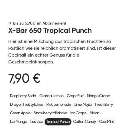
Bis zu 5.90€ im Abonnement
X-Bar 650 Tropical Punch
Hier ist eine Mischung aus tropischen Früchten so
köstlich wie sie reichlich aromatisiert sind, ist dieser
Cocktail ein echter Genuss für die
Geschmacksknospen.
7,90 €
Raspberry Soda
Granita Lemon
Grapefruit
Mango Grape
Dragon Fruit Lytchee
Pink Lemonade
Lime Mojito
Fresh Berry
Green Apple
Strawberry Milkshake
Ice Grape
Melon
Ice Mango
Lush Ice
Tropical Punch
Cotton Candy
Cool Mint