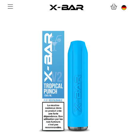
WILLKOMMEN BEI X-BAR.CO
WEBSHOP
ABONNEMENTS
COLLECTIONS
KONTAKTIERE UNS.
FAQ.
WERDEN SIE X-BAR-GROSSHÄNDLER
MEIN KONTO