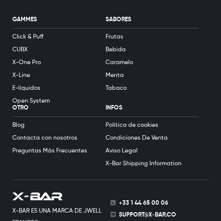
GAMMES
SABORES
Click & Puff
Frutas
CUBX
Bebida
X-One Pro
Caramelo
X-Line
Menta
E-líquidos
Tabaco
Open System
OTRO
INFOS
Blog
Política de cookies
Contacta con nosotros
Condiciones De Venta
Preguntas Más Frecuentes
Aviso Legal
X-Bar Shipping Information
+33 1 44 65 00 06
X-BAR ES UNA MARCA DE JWELL
SUPPORT@X-BAR.CO