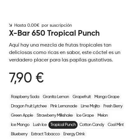
Hasta 0.00€ por suscripción
X-Bar 650 Tropical Punch
Aquí hay una mezcla de frutas tropicales tan
deliciosas como ricas en sabor, este cóctel es un
verdadero placer para las papilas gustativas.
7,90 €
Raspberry Soda
Granita Lemon
Grapefruit
Mango Grape
Dragon Fruit Lytchee
Pink Lemonade
Lime Mojito
Fresh Berry
Green Apple
Strawberry Milkshake
Ice Grape
Melon
Ice Mango
Lush Ice
Tropical Punch
Cotton Candy
Cool Mint
Blueberry
Extract Tobacco
Energy Drink