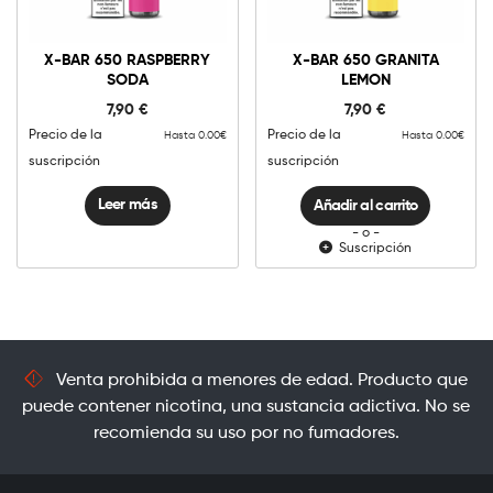
X-
Bar
X-BAR 650 RASPBERRY
X-BAR 650 GRANITA
650
SODA
LEMON
Granita
Añadir al carrito
Lemon
7,90
€
7,90
€
cantidad
Precio de la
Precio de la
Hasta 0.00€
Hasta 0.00€
suscripción
suscripción
Leer más
Añadir al carrito
- o -
Suscripción
Venta prohibida a menores de edad. Producto que
puede contener nicotina, una sustancia adictiva. No se
recomienda su uso por no fumadores.