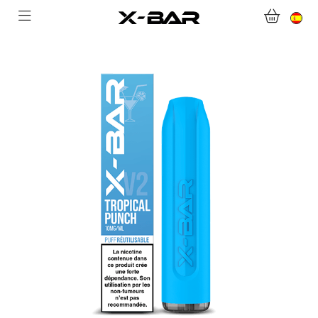
BIENVENIDO A X-BAR.CO
TIENDA ONLINE
ABONNEMENTS
COLLECTIONS
CONTACTA CON NOSOTROS
PREGUNTAS MÁS FRECUENTES
CONVIÉRTASE EN UN MAYORISTA DE X-BAR
MI CUENTA