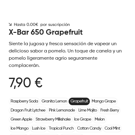
Hasta 0.00€ por suscripción
X-Bar 650 Grapefruit
Siente la jugosa y fresca sensación de vapear un
delicioso sabor a pomelo. Un toque de canela y un
pomelo ligeramente agrio seguramente
complacerán.
7,90 €
Raspberry Soda
Granita Lemon
Grapefruit
Mango Grape
Dragon Fruit Lytchee
Pink Lemonade
Lime Mojito
Fresh Berry
Green Apple
Strawberry Milkshake
Ice Grape
Melon
Ice Mango
Lush Ice
Tropical Punch
Cotton Candy
Cool Mint