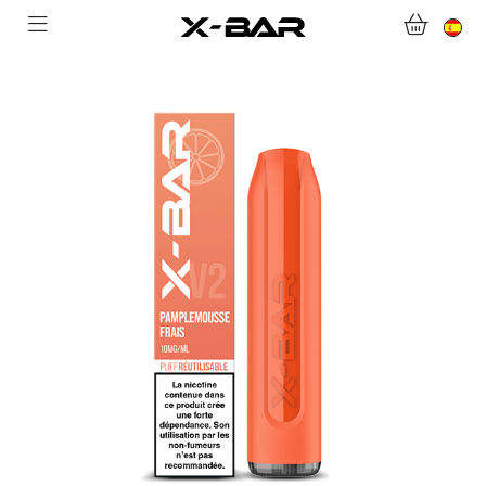
BIENVENIDO A X-BAR.CO
TIENDA ONLINE
ABONNEMENTS
COLLECTIONS
CONTACTA CON NOSOTROS
PREGUNTAS MÁS FRECUENTES
CONVIÉRTASE EN UN MAYORISTA DE X-BAR
MI CUENTA