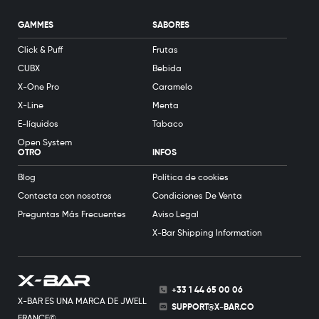
GAMMES
SABORES
Click & Puff
Frutas
CUBX
Bebida
X-One Pro
Caramelo
X-Line
Menta
E-líquidos
Tabaco
Open System
OTRO
INFOS
Blog
Política de cookies
Contacta con nosotros
Condiciones De Venta
Preguntas Más Frecuentes
Aviso Legal
X-Bar Shipping Information
+33 1 44 65 00 06
X-BAR ES UNA MARCA DE JWELL
SUPPORT@X-BAR.CO
FRANCE©