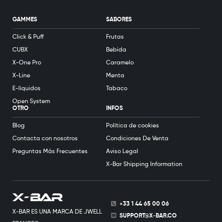
GAMMES
SABORES
Click & Puff
Frutas
CUBX
Bebida
X-One Pro
Caramelo
X-Line
Menta
E-líquidos
Tabaco
Open System
OTRO
INFOS
Blog
Política de cookies
Contacta con nosotros
Condiciones De Venta
Preguntas Más Frecuentes
Aviso Legal
X-Bar Shipping Information
+33 1 44 65 00 06
X-BAR ES UNA MARCA DE JWELL
SUPPORT@X-BAR.CO