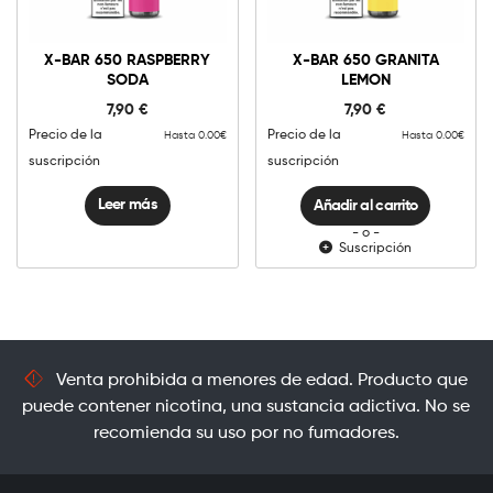
X-
Bar
X-BAR 650 RASPBERRY
X-BAR 650 GRANITA
650
SODA
LEMON
Granita
Añadir al carrito
Lemon
7,90
€
7,90
€
cantidad
Precio de la
Precio de la
Hasta 0.00€
Hasta 0.00€
suscripción
suscripción
Leer más
Añadir al carrito
- o -
Suscripción
Venta prohibida a menores de edad. Producto que
puede contener nicotina, una sustancia adictiva. No se
recomienda su uso por no fumadores.