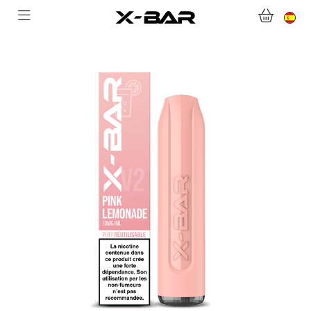
BIENVENIDO A X-BAR.CO
TIENDA ONLINE
ABONNEMENTS
COLLECTIONS
CONTACTA CON NOSOTROS
PREGUNTAS MÁS FRECUENTES
CONVIÉRTASE EN UN MAYORISTA DE X-BAR
MI CUENTA