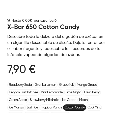
Hasta 0.00€ por suscripción
X-Bar 650 Cotton Candy
Descubre toda la dulzura del algodón de azúcar en
un cigarrillo desechable de diseño. Déjate tentar por
el sabor fragante y redescubre los recuerdos de tu
infancia vapeando algodón de azúcar.
7,90 €
Raspberry Soda
Granita Lemon
Grapefruit
Mango Grape
Dragon Fruit Lytchee
Pink Lemonade
Lime Mojito
Fresh Berry
Green Apple
Strawberry Milkshake
Ice Grape
Melon
Ice Mango
Lush Ice
Tropical Punch
Cotton Candy
Cool Mint