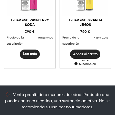
X-
Bar
X-BAR 650 RASPBERRY
X-BAR 650 GRANITA
650
SODA
LEMON
Granita
Añadir al carrito
Lemon
7,90
€
7,90
€
cantidad
Precio de la
Precio de la
Hasta 0.00€
Hasta 0.00€
suscripción
suscripción
Leer más
Añadir al carrito
- o -
Suscripción
Venta prohibida a menores de edad. Producto que
puede contener nicotina, una sustancia adictiva. No se
recomienda su uso por no fumadores.