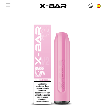
BIENVENIDO A X-BAR.CO
TIENDA ONLINE
ABONNEMENTS
COLLECTIONS
CONTACTA CON NOSOTROS
PREGUNTAS MÁS FRECUENTES
CONVIÉRTASE EN UN MAYORISTA DE X-BAR
MI CUENTA