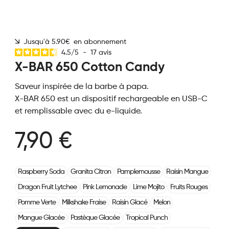
Jusqu'à 5.90€ en abonnement
4.5
/
5
-
17
avis
X-BAR 650 Cotton Candy
Saveur inspirée de la barbe à papa.
X-BAR 650 est un dispositif rechargeable en USB-C
et remplissable avec du e-liquide.
7,90 €
Raspberry Soda
Granita Citron
Pamplemousse
Raisin Mangue
Dragon Fruit Lytchee
Pink Lemonade
Lime Mojito
Fruits Rouges
Pomme Verte
Milkshake Fraise
Raisin Glacé
Melon
Mangue Glacée
Pastèque Glacée
Tropical Punch