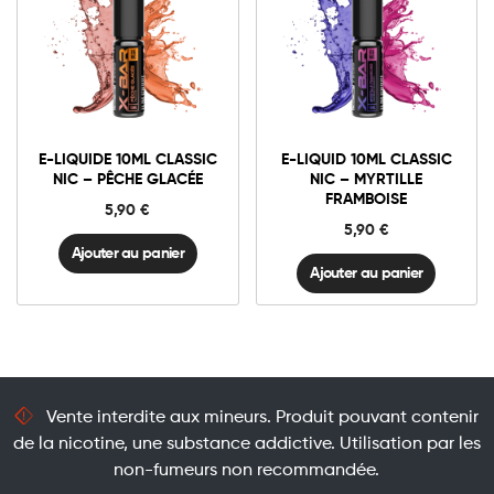
3mg Classic
3mg Classic
6mg Classic
6mg Classic
E-
E-
liquide
liquid
10ml
10ml
E-LIQUIDE 10ML CLASSIC
E-LIQUID 10ML CLASSIC
Classic
Classic
Ajouter au panier
Ajouter au panier
NIC – PÊCHE GLACÉE
NIC – MYRTILLE
Nic
Nic
FRAMBOISE
-
-
5,90
€
Pêche
Myrtille
5,90
€
Glacée
Framboise
quantité
quantité
Ajouter au panier
Ajouter au panier
Vente interdite aux mineurs. Produit pouvant contenir
de la nicotine, une substance addictive. Utilisation par les
non-fumeurs non recommandée.