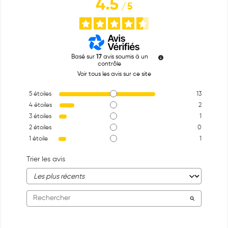
4.5
/
5
Basé sur
17
avis soumis à un
contrôle
Voir tous les avis sur ce site
5
étoiles
13
4
étoiles
2
3
étoiles
1
2
étoiles
0
1
étoile
1
Trier les avis