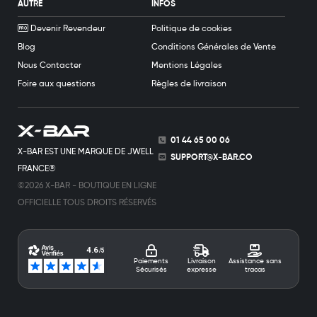
AUTRE
INFOS
Devenir Revendeur
Politique de cookies
Blog
Conditions Générales de Vente
Nous Contacter
Mentions Légales
Foire aux questions
Règles de livraison
01 44 65 00 06
X-BAR EST UNE MARQUE DE JWELL
SUPPORT@X-BAR.CO
FRANCE®
©2026 X-BAR - BOUTIQUE EN LIGNE
OFFICIELLE TOUS DROITS RÉSERVÉS
Paiements
Livraison
Assistance sans
Sécurisés
expresse
tracas