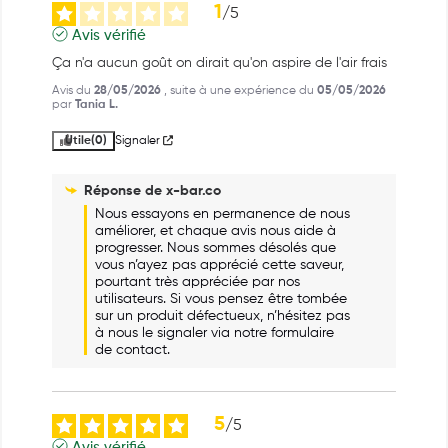
1
/
5
Avis vérifié
Ça n'a aucun goût on dirait qu'on aspire de l'air frais
Avis du
28/05/2026
, suite à une expérience du
05/05/2026
par
Tania L.
Utile
(0)
Signaler
Réponse de
x-bar.co
Nous essayons en permanence de nous 
améliorer, et chaque avis nous aide à 
progresser. Nous sommes désolés que 
vous n’ayez pas apprécié cette saveur, 
pourtant très appréciée par nos 
utilisateurs. Si vous pensez être tombée 
sur un produit défectueux, n’hésitez pas 
à nous le signaler via notre formulaire 
de contact.
5
/
5
Avis vérifié