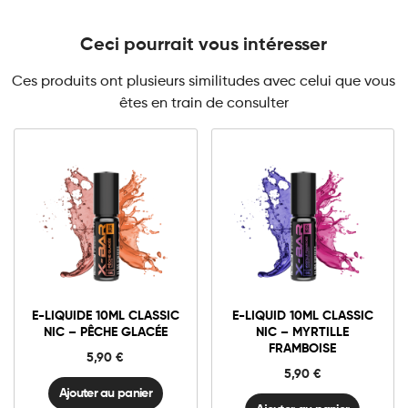
Ceci pourrait vous intéresser
Ces produits ont plusieurs similitudes avec celui que vous
êtes en train de consulter
3mg Classic
3mg Classic
6mg Classic
6mg Classic
E-
E-
liquide
liquid
10ml
10ml
E-LIQUIDE 10ML CLASSIC
E-LIQUID 10ML CLASSIC
Classic
Classic
Ajouter au panier
Ajouter au panier
NIC – PÊCHE GLACÉE
NIC – MYRTILLE
Nic
Nic
FRAMBOISE
-
-
5,90
€
Pêche
Myrtille
5,90
€
Glacée
Framboise
quantité
quantité
Ajouter au panier