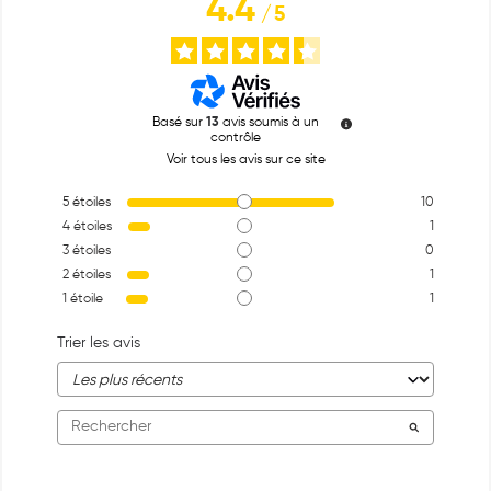
4.4
/
5
Basé sur
13
avis soumis à un
contrôle
Voir tous les avis sur ce site
5
étoiles
10
4
étoiles
1
3
étoiles
0
2
étoiles
1
1
étoile
1
Trier les avis