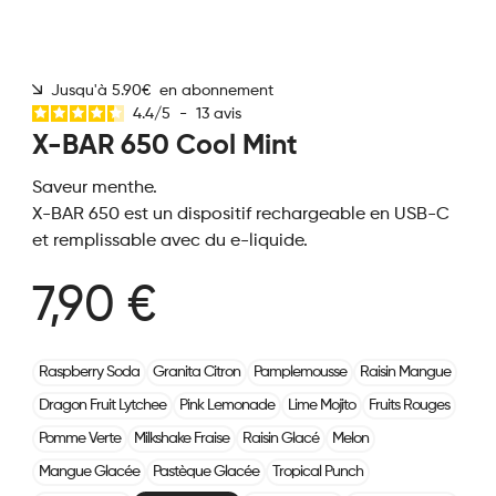
Jusqu'à 5.90€ en abonnement
4.4
/
5
-
13
avis
X-BAR 650 Cool Mint
Saveur menthe.
X-BAR 650 est un dispositif rechargeable en USB-C
et remplissable avec du e-liquide.
7,90 €
Raspberry Soda
Granita Citron
Pamplemousse
Raisin Mangue
Dragon Fruit Lytchee
Pink Lemonade
Lime Mojito
Fruits Rouges
Pomme Verte
Milkshake Fraise
Raisin Glacé
Melon
Mangue Glacée
Pastèque Glacée
Tropical Punch