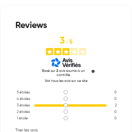
3
/
5
Basé sur
2
avis soumis à un
contrôle
Voir tous les avis sur ce site
5
étoiles
0
4
étoiles
0
3
étoiles
2
2
étoiles
0
1
étoile
0
Trier les avis