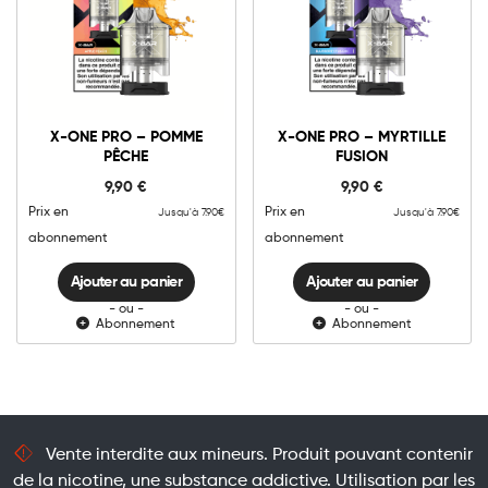
10mg
20mg
10mg
20mg
X-
X-
ONE
ONE
X-ONE PRO – POMME
X-ONE PRO – MYRTILLE
PRO
PRO
PÊCHE
FUSION
-
-
Ajouter au panier
Ajouter au panier
Pomme
Myrtille
9,90
€
9,90
€
Pêche
Fusion
quantité
quantité
Prix en
Prix en
Jusqu'à 7.90€
Jusqu'à 7.90€
abonnement
abonnement
Ajouter au panier
Ajouter au panier
- ou -
- ou -
Abonnement
Abonnement
Vente interdite aux mineurs. Produit pouvant contenir
de la nicotine, une substance addictive. Utilisation par les