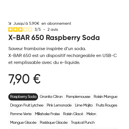
Jusqu'à 5.90€ en abonnement
3
/
5
-
2
avis
X-BAR 650 Raspberry Soda
Saveur framboise inspirée d’un soda.
X-BAR 650 est un dispositif rechargeable en USB-C
et remplissable avec du e-liquide.
7,90 €
Raspberry Soda
Granita Citron
Pamplemousse
Raisin Mangue
Dragon Fruit Lytchee
Pink Lemonade
Lime Mojito
Fruits Rouges
Pomme Verte
Milkshake Fraise
Raisin Glacé
Melon
Mangue Glacée
Pastèque Glacée
Tropical Punch