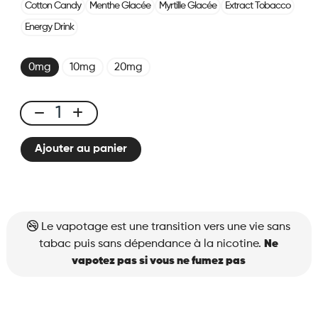
Cotton Candy
Menthe Glacée
Myrtille Glacée
Extract Tobacco
Energy Drink
0mg
10mg
20mg
X-
BAR
Ajouter au panier
650
Raspberry
Soda
quantité
Le vapotage est une transition vers une vie sans
tabac puis sans dépendance à la nicotine.
Ne
vapotez pas si vous ne fumez pas