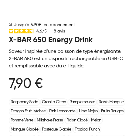
Jusqu'à 5.90€ en abonnement
4.6
/
5
-
8
avis
X-BAR 650 Energy Drink
Saveur inspirée d’une boisson de type énergisante.
X-BAR 650 est un dispositif rechargeable en USB-C
et remplissable avec du e-liquide.
7,90 €
Raspberry Soda
Granita Citron
Pamplemousse
Raisin Mangue
Dragon Fruit Lytchee
Pink Lemonade
Lime Mojito
Fruits Rouges
Pomme Verte
Milkshake Fraise
Raisin Glacé
Melon
Mangue Glacée
Pastèque Glacée
Tropical Punch