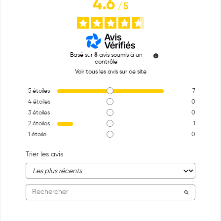
4.6
/
5
Basé sur
8
avis soumis à un
contrôle
Voir tous les avis sur ce site
5
étoiles
7
4
étoiles
0
3
étoiles
0
2
étoiles
1
1
étoile
0
Trier les avis