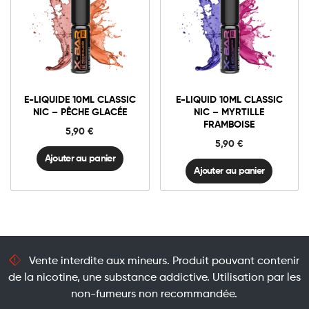
3mg Classic
3mg Classic
6mg Classic
6mg Classic
E-
E-
liquide
liquid
10ml
10ml
E-LIQUIDE 10ML CLASSIC
E-LIQUID 10ML CLASSIC
Classic
Classic
Ajouter au panier
Ajouter au panier
NIC – PÊCHE GLACÉE
NIC – MYRTILLE
Nic
Nic
FRAMBOISE
-
-
5,90
€
Pêche
Myrtille
5,90
€
Glacée
Framboise
quantité
quantité
Ajouter au panier
Ajouter au panier
Vente interdite aux mineurs. Produit pouvant contenir
de la nicotine, une substance addictive. Utilisation par les
non-fumeurs non recommandée.