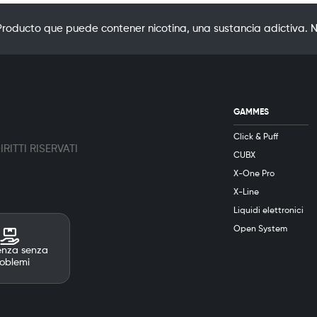
oducto que puede contener nicotina, una sustancia adictiva. N
GAMMES
Click & Puff
RITTI RISERVATI
CUBX
X-One Pro
X-Line
Liquidi elettronici
Open System
enza senza
oblemi