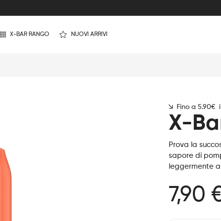
X-BAR RANGO
NUOVI ARRIVI
Fino a 5.90€ 
X-Ba
Prova la succos
sapore di pomp
leggermente a
7,90 