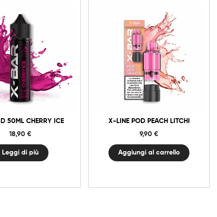
10mg
20mg
X-
Line
Pod
Peach
Aggiungi al carrello
Litchi
ID 50ML CHERRY ICE
X-LINE POD PEACH LITCHI
quantità
18,90
€
9,90
€
Leggi di più
Aggiungi al carrello