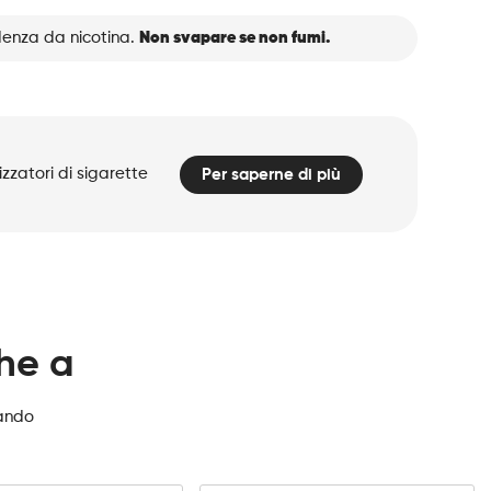
denza da nicotina.
Non svapare se non fumi.
zzatori di sigarette
Per saperne di più
che a
zando