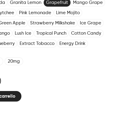
oda
Granita Lemon
Grapefruit
Mango Grape
Lytchee
Pink Lemonade
Lime Mojito
Green Apple
Strawberry Milkshake
Ice Grape
ango
Lush Ice
Tropical Punch
Cotton Candy
ueberry
Extract Tobacco
Energy Drink
20mg
carrello