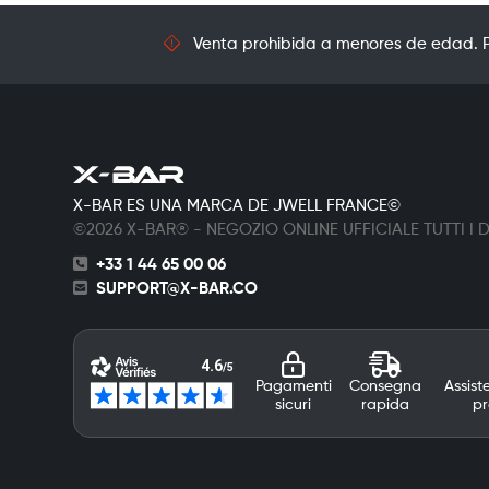
Venta prohibida a menores de edad. Pr
X-BAR ES UNA MARCA DE JWELL FRANCE©
©2026 X-BAR® - NEGOZIO ONLINE UFFICIALE TUTTI I DI
+33 1 44 65 00 06
SUPPORT@X-BAR.CO
Pagamenti
Consegna
Assist
sicuri
rapida
pr