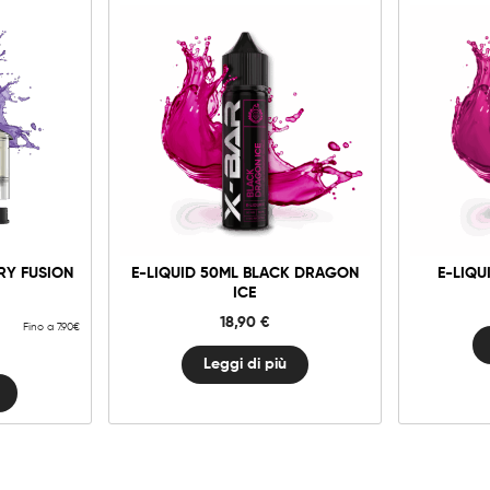
RY FUSION
E-LIQUID 50ML BLACK DRAGON
E-LIQU
ICE
18,90
€
Fino a 7.90€
Leggi di più