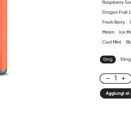
Raspberry S
Dragon Fruit 
Fresh Berry
Melon
Ice M
Cool Mint
Bl
0mg
10mg
X-
Bar
Aggiungi al 
650
Grapefruit
quantità