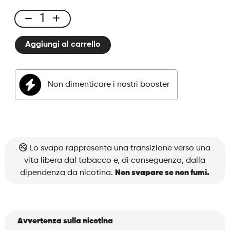
E-
liquid
Aggiungi al carrello
50ml
Blueberry
Ice
Non dimenticare i nostri booster
quantità
Lo svapo rappresenta una transizione verso una
vita libera dal tabacco e, di conseguenza, dalla
dipendenza da nicotina.
Non svapare se non fumi.
Avvertenza sulla nicotina