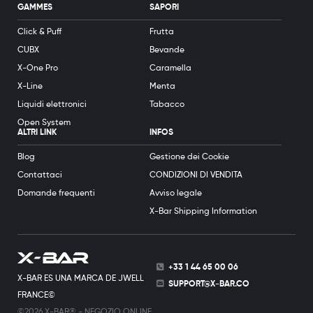
GAMMES
SAPORI
Click & Puff
Frutta
CUBX
Bevande
X-One Pro
Caramella
X-Line
Menta
Liquidi elettronici
Tabacco
Open System
ALTRI LINK
INFOS
Blog
Gestione dei Cookie
Contattaci
CONDIZIONI DI VENDITA
Domande frequenti
Avviso legale
X-Bar Shipping Information
+33 1 44 65 00 06
X-BAR ES UNA MARCA DE JWELL
SUPPORT@X-BAR.CO
FRANCE©
©2026 X-BAR® - NEGOZIO ONLINE