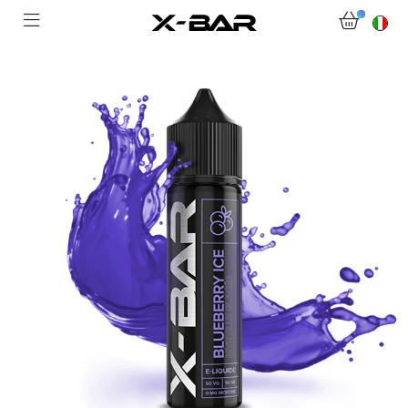
BENVENUTI SU X-BAR.CO
NEGOZIO
ABONNEMENTS
COLLECTIONS
CONTATTACI
DOMANDE FREQUENTI
DIVENTA UN GROSSISTA X-BAR
IL MIO ACCOUNT