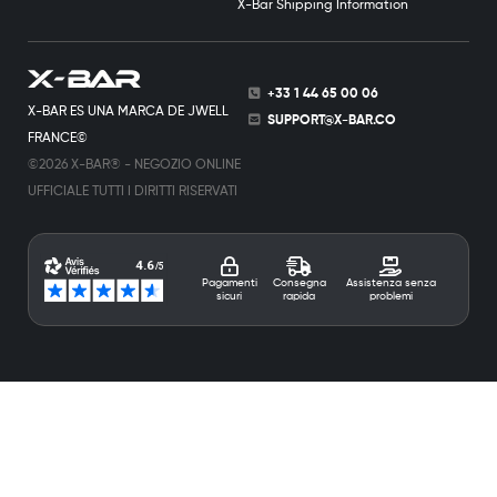
X-Bar Shipping Information
+33 1 44 65 00 06
X-BAR ES UNA MARCA DE JWELL
SUPPORT@X-BAR.CO
FRANCE©
©2026 X-BAR® - NEGOZIO ONLINE
UFFICIALE TUTTI I DIRITTI RISERVATI
Pagamenti
Consegna
Assistenza senza
sicuri
rapida
problemi