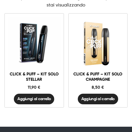
stai visualizzando
Click
Click
&
&
Puff
Puff
-
-
Kit
Kit
Solo
Solo
CLICK & PUFF – KIT SOLO
CLICK & PUFF – KIT SOLO
STELLAR
Champagne
quantità
quantità
STELLAR
CHAMPAGNE
11,90
€
8,50
€
Aggiungi al carrello
Aggiungi al carrello