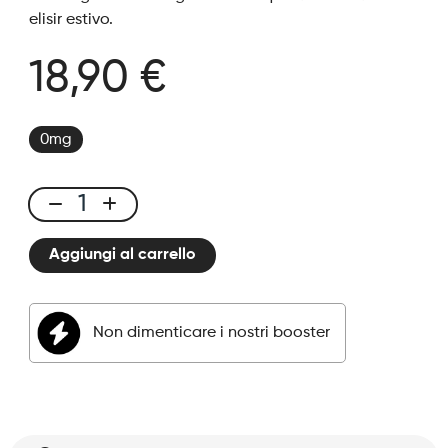
elisir estivo.
18,90 €
0mg
E-
liquid
Aggiungi al carrello
50ml
Mango
Grape
Non dimenticare i nostri booster
quantità