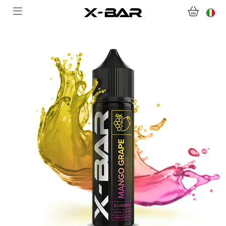
BENVENUTI SU X-BAR.CO
NEGOZIO
ABONNEMENTS
COLLECTIONS
CONTATTACI
DOMANDE FREQUENTI
DIVENTA UN GROSSISTA X-BAR
IL MIO ACCOUNT