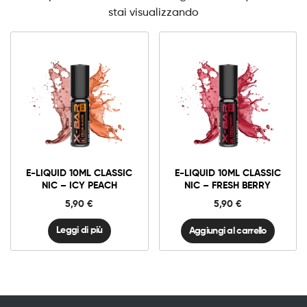
stai visualizzando
3mg Classic
6mg Classic
E-
liquid
10ml
E-LIQUID 10ML CLASSIC
E-LIQUID 10ML CLASSIC
Classic
Aggiungi al carrello
Nic
NIC – ICY PEACH
NIC – FRESH BERRY
-
Fresh
5,90
€
5,90
€
Berry
quantità
Leggi di più
Aggiungi al carrello