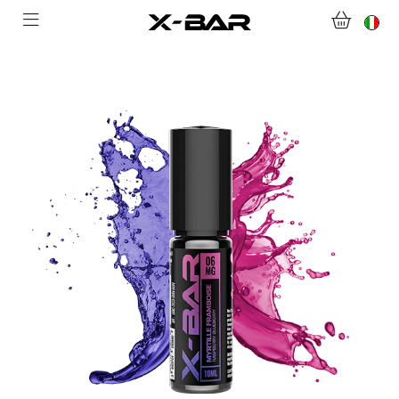
BENVENUTI SU X-BAR.CO
NEGOZIO
ABONNEMENTS
COLLECTIONS
CONTATTACI
DOMANDE FREQUENTI
DIVENTA UN GROSSISTA X-BAR
IL MIO ACCOUNT