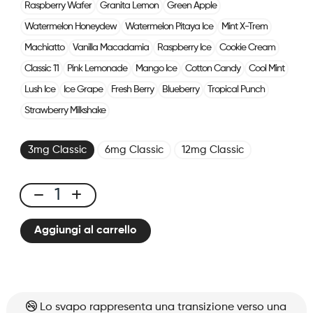
Raspberry Wafer
Granita Lemon
Green Apple
Watermelon Honeydew
Watermelon Pitaya Ice
Mint X-Trem
Machiatto
Vanilla Macadamia
Raspberry Ice
Cookie Cream
Classic 11
Pink Lemonade
Mango Ice
Cotton Candy
Cool Mint
Lush Ice
Ice Grape
Fresh Berry
Blueberry
Tropical Punch
Strawberry Milkshake
3mg Classic
6mg Classic
12mg Classic
E-
liquid
Aggiungi al carrello
10ml
Classic
Nic
-
Blueberry
Lo svapo rappresenta una transizione verso una