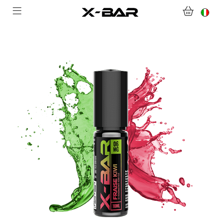
BENVENUTI SU X-BAR.CO
NEGOZIO
ABONNEMENTS
COLLECTIONS
CONTATTACI
DOMANDE FREQUENTI
DIVENTA UN GROSSISTA X-BAR
IL MIO ACCOUNT