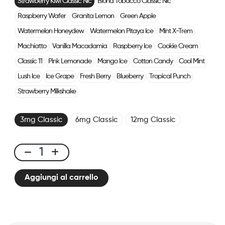
Strawberry Kiwi Classic Nic
Blond Tobacco Classic Nic
Raspberry Wafer
Granita Lemon
Green Apple
Watermelon Honeydew
Watermelon Pitaya Ice
Mint X-Trem
Machiatto
Vanilla Macadamia
Raspberry Ice
Cookie Cream
Classic 11
Pink Lemonade
Mango Ice
Cotton Candy
Cool Mint
Lush Ice
Ice Grape
Fresh Berry
Blueberry
Tropical Punch
Strawberry Milkshake
3mg Classic
6mg Classic
12mg Classic
E-
liquid
Aggiungi al carrello
10ml
Classic
Nic
-