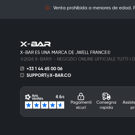
Venta prohibida a menores de edad. Pr
X-BAR ES UNA MARCA DE JWELL FRANCE©
©2026 X-BAR® - NEGOZIO ONLINE UFFICIALE TUTTI I DI
+33 1 44 65 00 06
SUPPORT@X-BAR.CO
Pagamenti
Consegna
Assist
sicuri
rapida
pr