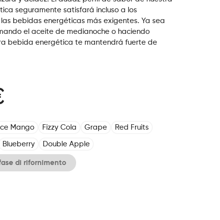
ica seguramente satisfará incluso a los
 las bebidas energéticas más exigentes. Ya sea
mando el aceite de medianoche o haciendo
stra bebida energética te mantendrá fuerte de
€
Ice Mango
Fizzy Cola
Grape
Red Fruits
Blueberry
Double Apple
fase di rifornimento