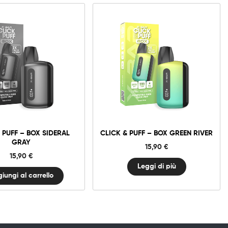
Click
&
Puff
–
Box
Sideral
gray
quantità
 PUFF – BOX SIDERAL
CLICK & PUFF – BOX GREEN RIVER
GRAY
15,90
€
15,90
€
Leggi di più
iungi al carrello