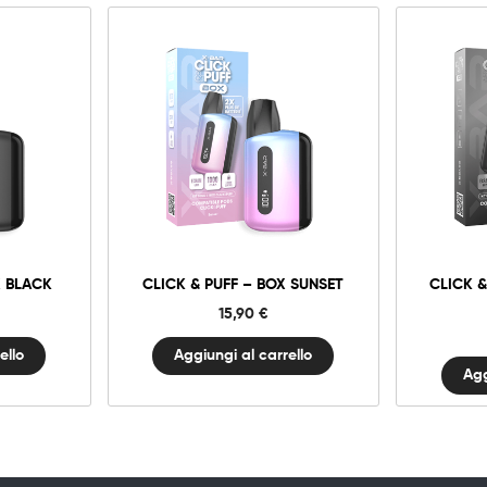
Click
&
Puff
–
Box
Sunset
à
quantità
X BLACK
CLICK & PUFF – BOX SUNSET
CLICK &
15,90
€
ello
Aggiungi al carrello
Agg