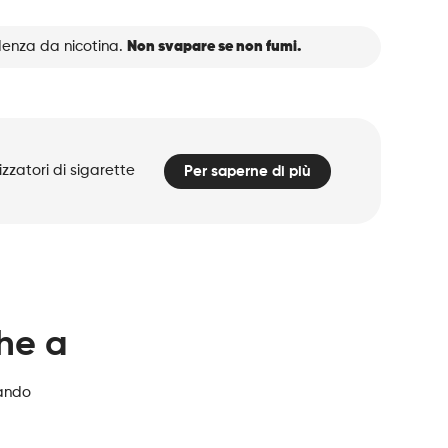
denza da nicotina.
Non svapare se non fumi.
zzatori di sigarette
Per saperne di più
che a
zando