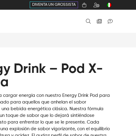
DIVENTA UN GROSSISTA
y Drink – Pod X-
ha
 cargar energía con nuestro Energy Drink Pod para
ñado para aquellos que anhelan el sabor
 una bebida energética clásica. Nuestra fórmula
 un toque de sabor que lo dejará sintiéndose
listo para enfrentar lo que se le presente. Cada
na explosión de sabor vigorizante, con el equilibrio
zura y acidez. El audaz perfil de sabor de nuestra