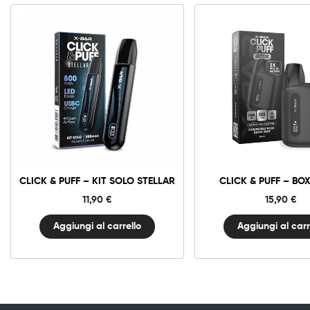
Click
Click
&
&
Puff
Puff
-
–
Kit
Box
Solo
Black
STELLAR
quantit
quantità
CLICK & PUFF – KIT SOLO STELLAR
CLICK & PUFF – BO
11,90
€
15,90
€
Aggiungi al carrello
Aggiungi al carr