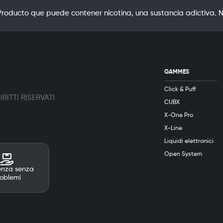
oducto que puede contener nicotina, una sustancia adictiva. N
GAMMES
Click & Puff
RITTI RISERVATI
CUBX
X-One Pro
X-Line
Liquidi elettronici
Open System
enza senza
oblemi