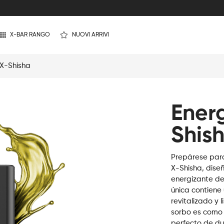
X-BAR RANGO
NUOVI ARRIVI
 X-Shisha
Energ
Shis
Prepárese para
X-Shisha, dise
energizante de
única contiene
revitalizado y 
sorbo es como u
perfecto de dul