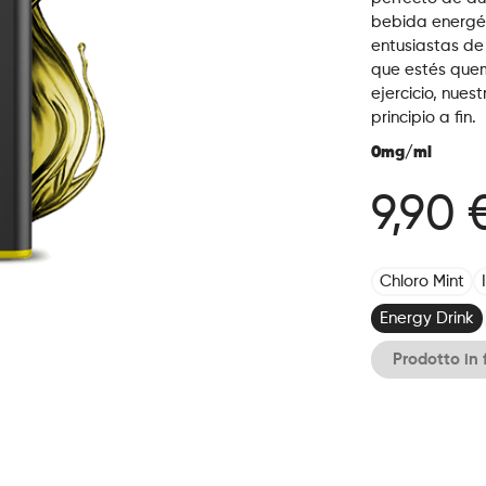
bebida energét
entusiastas de
que estés que
ejercicio, nue
principio a fin.
0mg/ml
9,90 
Chloro Mint
Energy Drink
Prodotto in 