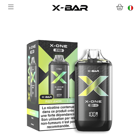
BENVENUTI SU X-BAR.CO
NEGOZIO
ABONNEMENTS
COLLECTIONS
CONTATTACI
DOMANDE FREQUENTI
DIVENTA UN GROSSISTA X-BAR
IL MIO ACCOUNT