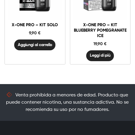
X-
One
Pro
-
Kit
X-ONE PRO – KIT SOLO
X-ONE PRO – KIT
Solo
quantità
BLUEBERRY POMEGRANATE
9,90
€
ICE
19,90
€
Aggiungi al carrello
Leggi di più
Venta prohibida a menores de edad. Producto que
puede contener nicotina, una sustancia adictiva. No se
recomienda su uso por no fumadores.