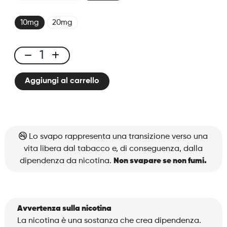
10mg
20mg
X-
One
Aggiungi al carrello
Pro
-
Kit
Fizzy
Lemon
Lo svapo rappresenta una transizione verso una
quantità
vita libera dal tabacco e, di conseguenza, dalla
dipendenza da nicotina.
Non svapare se non fumi.
Avvertenza sulla nicotina
La nicotina è una sostanza che crea dipendenza.