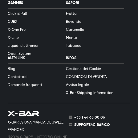
GAMMES
SAPORI
Click & Puff
Frutta
CUBX
Bevande
X-One Pro
Caramella
X-Line
Menta
Liquidi elettronici
Tabacco
Open System
ALTRI LINK
INFOS
Blog
Gestione dei Cookie
Contattaci
CONDIZIONI DI VENDITA
Domande frequenti
Avviso legale
X-Bar Shipping Information
+33 1 44 65 00 06
X-BAR ES UNA MARCA DE JWELL
SUPPORT@X-BAR.CO
FRANCE©
©2026 X-BAR® - NEGOZIO ONLINE