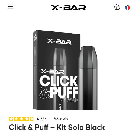
ACHETER
ABONNEMENTS
COLLECTIONS
NOUS CONTACTER
FOIRE AUX QUESTIONS
DEVENIR REVENDEUR
MON COMPTE
4.7
/
5
-
58
avis
Click & Puff – Kit Solo Black