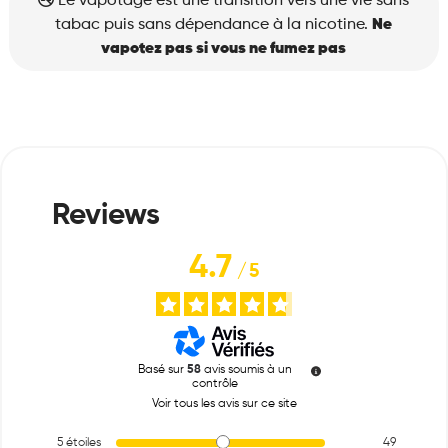
Le vapotage est une transition vers une vie sans
quantité
tabac puis sans dépendance à la nicotine.
Ne
vapotez pas si vous ne fumez pas
4.7
/
5
Basé sur
58
avis soumis à un
contrôle
Voir tous les avis sur ce site
5
étoiles
49