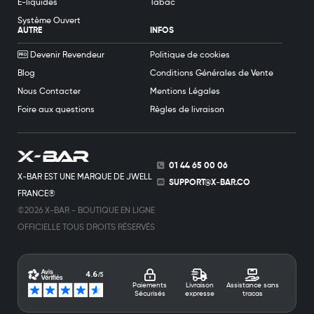
E-liquides
Tabac
Système Ouvert
AUTRE
INFOS
Devenir Revendeur
Politique de cookies
Blog
Conditions Générales de Vente
Nous Contacter
Mentions Légales
Foire aux questions
Règles de livraison
01 44 65 00 06
X-BAR EST UNE MARQUE DE JWELL
SUPPORT@X-BAR.CO
FRANCE®
©2026 X-BAR - BOUTIQUE EN LIGNE
OFFICIELLE TOUS DROITS RÉSERVÉS
Paiements
Livraison
Assistance sans
Sécurisés
expresse
tracas