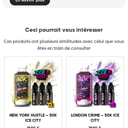
En savoir plus
Ceci pourrait vous intéresser
Ces produits ont plusieurs similitudes avec celui que vous
êtes en train de consulter
10mg
20mg
10mg
20mg
New
London
York
Crime
Hustle
-
-
50K
Ajouter au panier
Ajouter au panier
50K
Ice
NEW YORK HUSTLE – 50K
LONDON CRIME – 50K ICE
Ice
City
ICE CITY
CITY
City
quantité
quantité