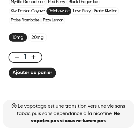
Myrtille Grenade Ice
Red Berry
Black Dragon Ice
Kiwi Passion Goyave
Rainbow Ice
Love Story
Fraise Kiwi Ice
Fraise Framboise
Fizzy Lemon
10mg
20mg
X-
ONE
Ajouter au panier
PRO
-
Pods
Rainbow
Ice
Le vapotage est une transition vers une vie sans
quantité
tabac puis sans dépendance à la nicotine.
Ne
vapotez pas si vous ne fumez pas