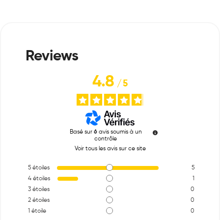
4.8
/
5
Basé sur
6
avis soumis à un
contrôle
Voir tous les avis sur ce site
5
étoiles
5
4
étoiles
1
3
étoiles
0
2
étoiles
0
1
étoile
0