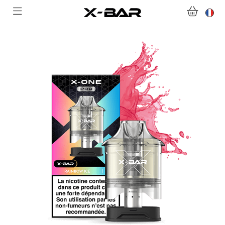
ACHETER
ABONNEMENTS
COLLECTIONS
NOUS CONTACTER
FOIRE AUX QUESTIONS
DEVENIR REVENDEUR
MON COMPTE