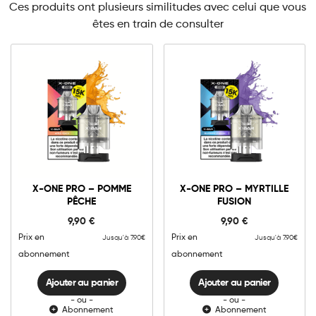
Ces produits ont plusieurs similitudes avec celui que vous
êtes en train de consulter
10mg
20mg
10mg
20mg
X-
X-
ONE
ONE
X-ONE PRO – POMME
X-ONE PRO – MYRTILLE
PRO
PRO
PÊCHE
FUSION
-
-
Ajouter au panier
Ajouter au panier
Pomme
Myrtille
9,90
€
9,90
€
Pêche
Fusion
quantité
quantité
Prix en
Prix en
Jusqu'à 7.90€
Jusqu'à 7.90€
abonnement
abonnement
Ajouter au panier
Ajouter au panier
- ou -
- ou -
Abonnement
Abonnement