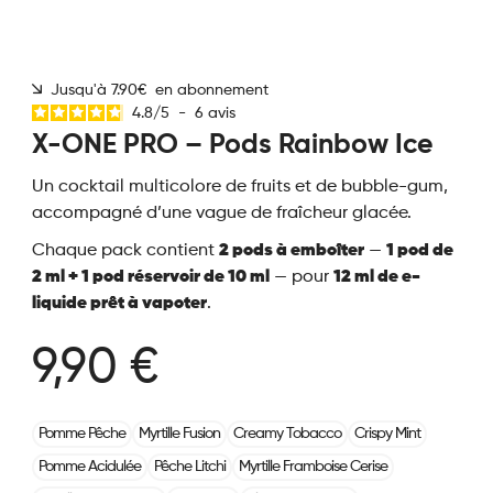
Jusqu'à 7.90€ en abonnement
4.8
/
5
-
6
avis
X-ONE PRO – Pods Rainbow Ice
Un cocktail multicolore de fruits et de bubble-gum,
accompagné d’une vague de fraîcheur glacée.
Chaque pack contient
2 pods à emboîter
—
1 pod de
2 ml + 1 pod réservoir de 10 ml
— pour
12 ml de e-
liquide prêt à vapoter
.
9,90 €
Pomme Pêche
Myrtille Fusion
Creamy Tobacco
Crispy Mint
Pomme Acidulée
Pêche Litchi
Myrtille Framboise Cerise